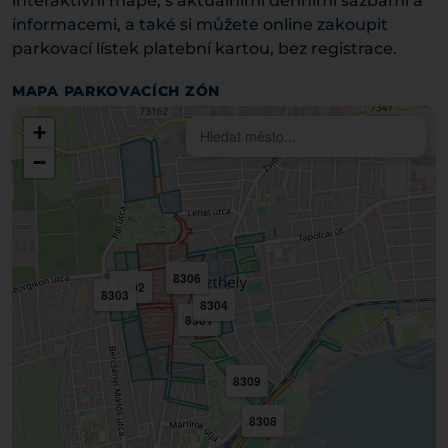
interaktivní mapě, s aktuálními denními sazbami a
informacemi, a také si můžete online zakoupit
parkovací lístek platební kartou, bez registrace.
MAPA PARKOVACÍCH ZÓN
+
−
8306
8302
8303
8304
8301
8309
8308