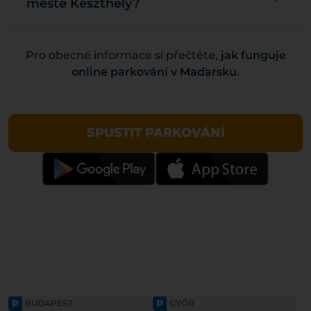
městě Keszthely?
Pro obecné informace si přečtěte,
jak funguje
online parkování v Maďarsku
.
SPUSTIT PARKOVÁNÍ
P
P
BUDAPEST
GYŐR