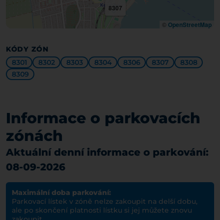
8307
©
OpenStreetMap
KÓDY ZÓN
8301
8302
8303
8304
8306
8307
8308
8309
Informace o parkovacích
zónách
Aktuální denní informace o parkování:
08-09-2026
Maximální doba parkování:
Parkovací lístek v zóně nelze zakoupit na delší dobu,
ale po skončení platnosti lístku si jej můžete znovu
zakoupit.