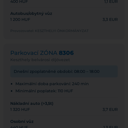
400 HUF
1,1 EUR
Autobus/obytný vůz
1 200 HUF
3,3 EUR
Provozovatel: KESZTHELYI ÖNKORMÁNYZAT
Parkovací ZÓNA
8306
Keszthely belvárosi díjövezet
Dnešní zpoplatněné období: 08:00 – 18:00
Maximální doba parkování: 240 min
Minimální poplatek: 110 HUF
Nákladní auto (>3,5t)
1 320 HUF
3,7 EUR
Osobní vůz
440 HUF
1,3 EUR