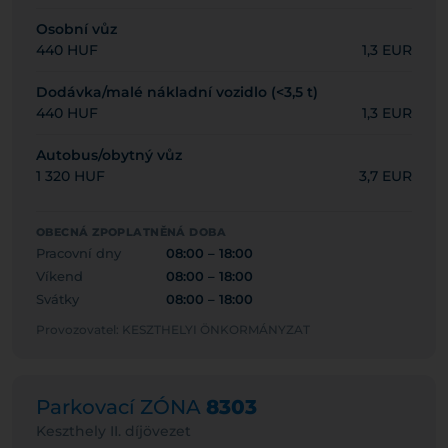
Osobní vůz
440 HUF
1,3 EUR
Dodávka/malé nákladní vozidlo (<3,5 t)
440 HUF
1,3 EUR
Autobus/obytný vůz
1 320 HUF
3,7 EUR
OBECNÁ ZPOPLATNĚNÁ DOBA
Pracovní dny
08:00 – 18:00
Víkend
08:00 – 18:00
Svátky
08:00 – 18:00
Provozovatel: KESZTHELYI ÖNKORMÁNYZAT
Parkovací ZÓNA
8303
Keszthely II. díjövezet