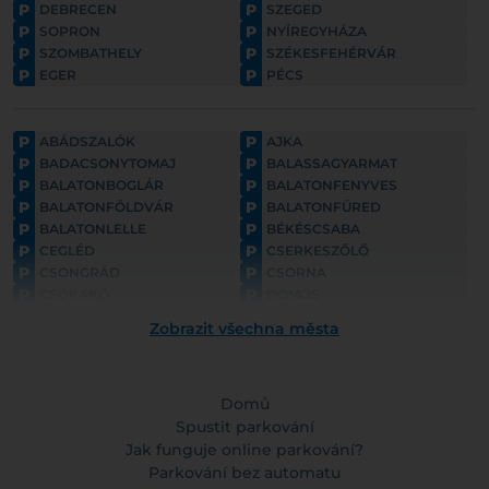
P
P
DEBRECEN
SZEGED
P
P
SOPRON
NYÍREGYHÁZA
P
P
SZOMBATHELY
SZÉKESFEHÉRVÁR
P
P
EGER
PÉCS
P
P
ABÁDSZALÓK
AJKA
P
P
BADACSONYTOMAJ
BALASSAGYARMAT
P
P
BALATONBOGLÁR
BALATONFENYVES
P
P
BALATONFÖLDVÁR
BALATONFÜRED
P
P
BALATONLELLE
BÉKÉSCSABA
P
P
CEGLÉD
CSERKESZŐLŐ
P
P
CSONGRÁD
CSORNA
P
P
CSÓKAKŐ
DÖMÖS
P
P
ESZTERGOM
FONYÓD
Zobrazit všechna města
P
P
GYULA
GYÖNGYÖS
P
P
GÖDÖLLŐ
HAJDÚNÁNÁS
P
P
HAJDÚSZOBOSZLÓ
HARKÁNY
P
Domů
P
HATVAN
HOLLÓKŐ
P
P
HORTOBÁGY
Spustit parkování
HÉVÍZ
P
P
HÓDMEZŐVÁSÁRHELY
KAPOSVÁR
Jak funguje online parkování?
P
P
KAPUVÁR
KECSKEMÉT
Parkování bez automatu