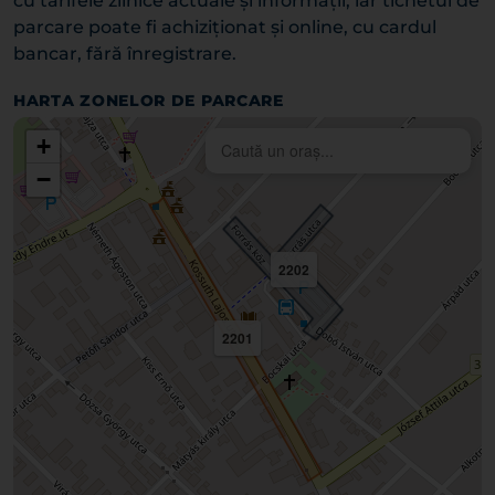
cu tarifele zilnice actuale și informații, iar tichetul de
parcare poate fi achiziționat și online, cu cardul
bancar, fără înregistrare.
HARTA ZONELOR DE PARCARE
+
−
2202
2201