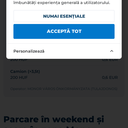
îmbunătăți experiența generală a utilizatorului.
200 HUF
0,6 EUR
NUMAI ESENȚIALE
Furgonetă/autoutilitară ușoară (<3,5 t)
200 HUF
0,6 EUR
ACCEPTĂ TOT
Autoturism
200 HUF
0,6 EUR
Personalizează
Autobuz/autorulotă
200 HUF
0,6 EUR
Camion (>3,5t)
200 HUF
0,6 EUR
Operator: MONOR VÁROS ÖNKORMÁNYZATA (TULAJDONOS)
Parcare în weekend și