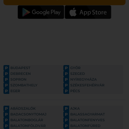
P
P
BUDAPEST
GYŐR
P
P
DEBRECEN
SZEGED
P
P
SOPRON
NYÍREGYHÁZA
P
P
SZOMBATHELY
SZÉKESFEHÉRVÁR
P
P
EGER
PÉCS
P
P
ABÁDSZALÓK
AJKA
P
P
BADACSONYTOMAJ
BALASSAGYARMAT
P
P
BALATONBOGLÁR
BALATONFENYVES
P
P
BALATONFÖLDVÁR
BALATONFÜRED