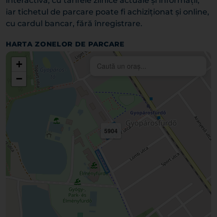
interactivă, cu tarifele zilnice actuale și informații,
iar tichetul de parcare poate fi achiziționat și online,
cu cardul bancar, fără înregistrare.
HARTA ZONELOR DE PARCARE
+
−
5904