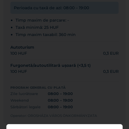
Perioada cu taxă de azi: 08:00 – 19:00
Timp maxim de parcare: -
Taxă minimă: 25 HUF
Timp maxim taxabil: 360 min
Autoturism
100 HUF
0,3 EUR
Furgonetă/autoutilitară ușoară (<3,5 t)
100 HUF
0,3 EUR
PROGRAM GENERAL CU PLATĂ
Zile lucrătoare
08:00 – 19:00
Weekend
08:00 – 19:00
Sărbători legale
08:00 – 19:00
Operator: OROSHÁZA VÁROS ÖNKORMÁNYZATA