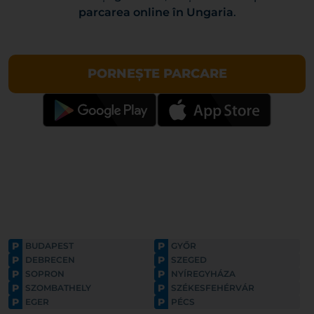
parcarea online în Ungaria
.
PORNEȘTE PARCARE
P
P
BUDAPEST
GYŐR
P
P
DEBRECEN
SZEGED
P
P
SOPRON
NYÍREGYHÁZA
P
P
SZOMBATHELY
SZÉKESFEHÉRVÁR
P
P
EGER
PÉCS