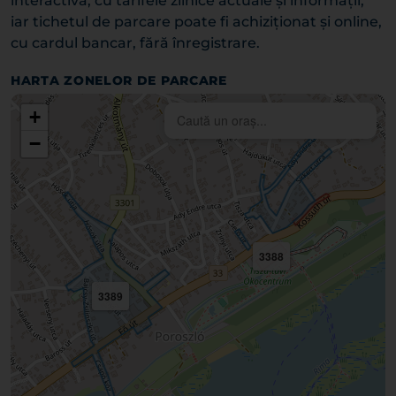
interactivă, cu tarifele zilnice actuale și informații,
iar tichetul de parcare poate fi achiziționat și online,
cu cardul bancar, fără înregistrare.
HARTA ZONELOR DE PARCARE
+
−
3388
3389