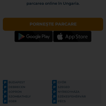
parcarea online în Ungaria
.
PORNEȘTE PARCARE
P
P
BUDAPEST
GYŐR
P
P
DEBRECEN
SZEGED
P
P
SOPRON
NYÍREGYHÁZA
P
P
SZOMBATHELY
SZÉKESFEHÉRVÁR
P
P
EGER
PÉCS