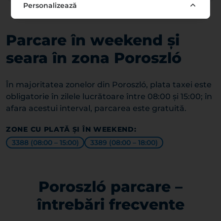
Personalizează
Parcare în weekend și
seara în zona Poroszló
În majoritatea zonelor din Poroszló, plata taxei este
obligatorie în zilele lucrătoare între 08:00 și 15:00; în
afara acestui interval, parcarea este gratuită.
ZONE CU PLATĂ ȘI ÎN WEEKEND:
3388 (08:00 – 15:00)
3389 (08:00 – 18:00)
Poroszló parcare –
întrebări frecvente