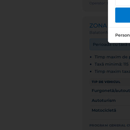
Operator: BALATON
ZONA de par
Balatonföldvár stra
Person
Perioada cu taxă d
Timp maxim de p
Taxă minimă: 115
Timp maxim taxa
TIP DE VEHICUL
Furgonetă/autoutil
Autoturism
Motocicletă
PROGRAM GENERAL C