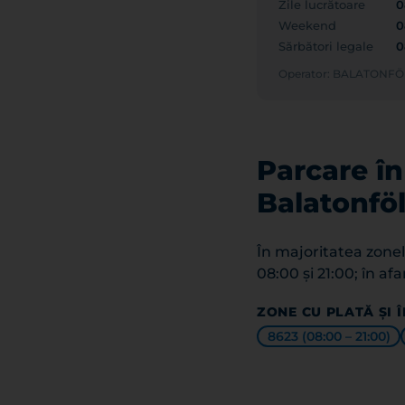
Zile lucrătoare
0
Weekend
0
Sărbători legale
0
Operator: BALATON
Parcare în
Balatonfö
În majoritatea zonelo
08:00 și 21:00; în af
ZONE CU PLATĂ ȘI 
8623 (08:00 – 21:00)