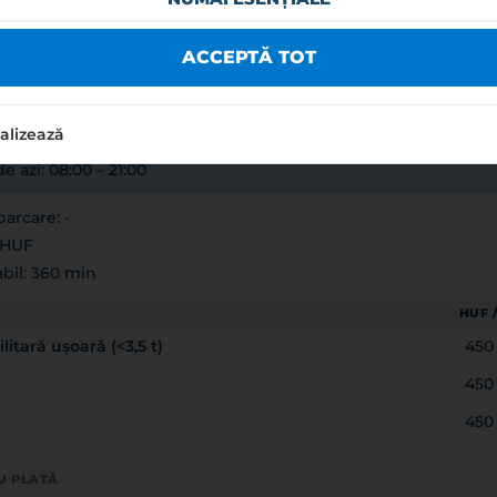
FÖLDVÁR VÁROS ÖNKORMÁNYZATA
ACCEPTĂ TOT
care
8628
ndi parkoló övezet
alizează
e azi: 08:00 – 21:00
arcare: -
 HUF
bil: 360 min
HUF 
itară ușoară (<3,5 t)
450
450
450
U PLATĂ