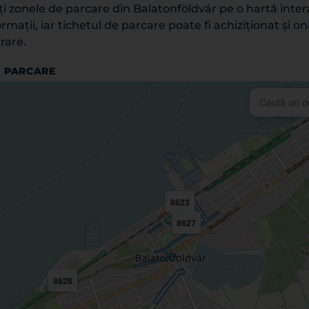
i zonele de parcare din Balatonföldvár pe o hartă interac
ormații, iar tichetul de parcare poate fi achiziționat și on
rare.
 PARCARE
8623
8627
8628