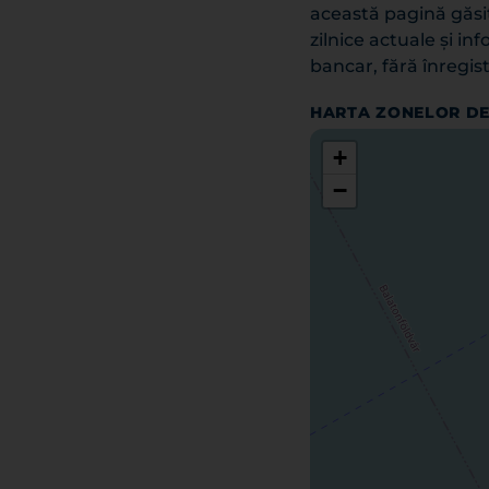
această pagină găsiț
zilnice actuale și inf
bancar, fără înregist
HARTA ZONELOR DE
+
−