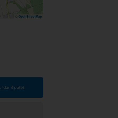
©
OpenStreetMap
 dar îl puteți