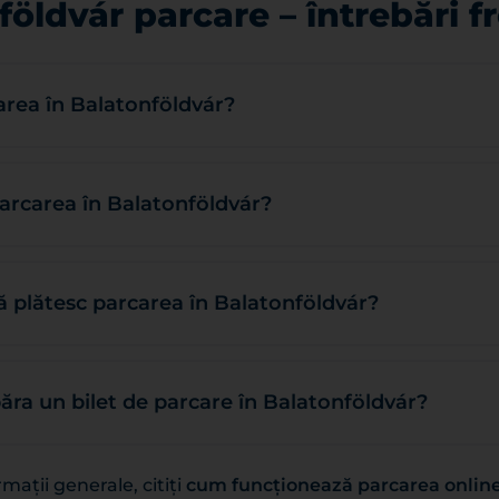
földvár parcare – întrebări f
area în Balatonföldvár?
arcarea în Balatonföldvár?
ă plătesc parcarea în Balatonföldvár?
a un bilet de parcare în Balatonföldvár?
mații generale, citiți
cum funcționează parcarea online