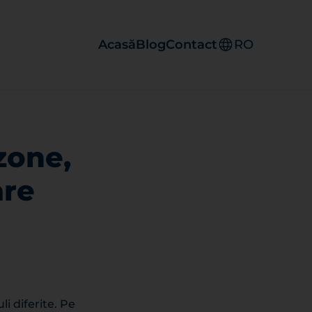
Acasă
Blog
Contact
RO
zone,
are
i diferite. Pe