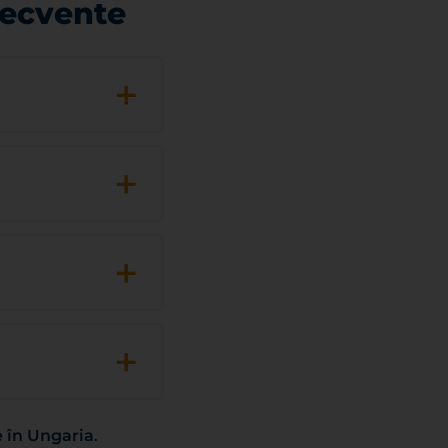
recvente
+
+
+
+
 în Ungaria
.