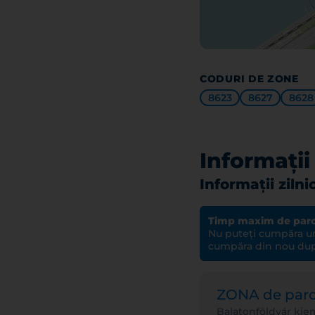
CODURI DE ZONE
8623
8627
8628
Informații
Informații ziln
Timp maxim de parc
Nu puteți cumpăra un
cumpăra din nou după
ZONA de par
Balatonföldvár kie