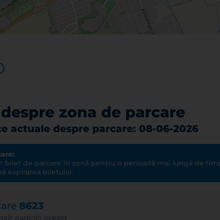
 despre zona de parcare
ice actuale despre parcare: 08-06-2026
are:
 bilet de parcare în zonă pentru o perioadă mai lungă de timp,
 expirarea biletului.
care
8623
melt parkoló övezet