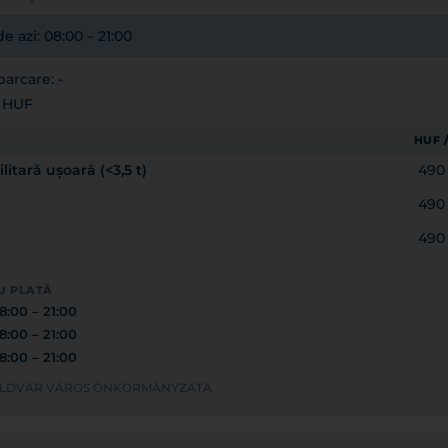
e azi: 08:00 – 21:00
arcare: -
5 HUF
HUF 
itară ușoară (<3,5 t)
490
490
490
U PLATĂ
8:00 – 21:00
8:00 – 21:00
8:00 – 21:00
FÖLDVÁR VÁROS ÖNKORMÁNYZATA