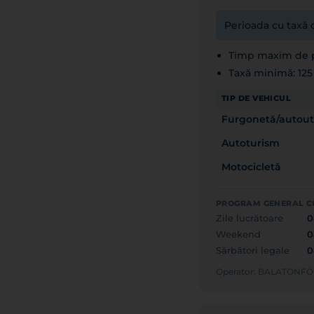
Perioada cu taxă d
Timp maxim de p
Taxă minimă: 12
TIP DE VEHICUL
Furgonetă/autoutil
Autoturism
Motocicletă
PROGRAM GENERAL C
Zile lucrătoare
0
Weekend
0
Sărbători legale
0
Operator: BALATON