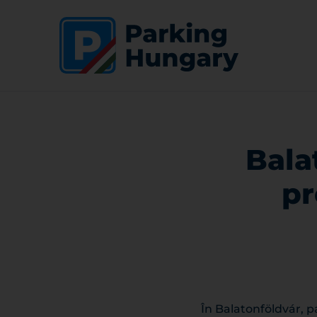
Bala
pr
În Balatonföldvár, p