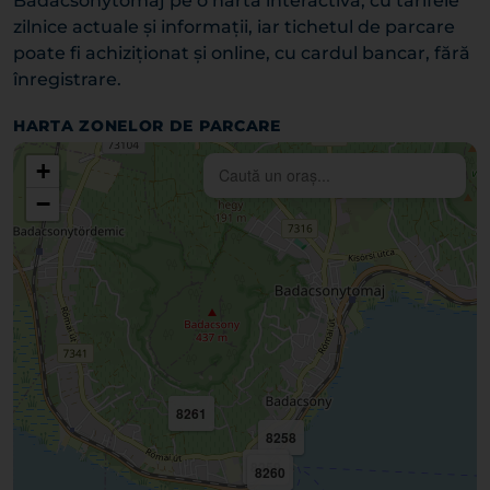
Badacsonytomaj pe o hartă interactivă, cu tarifele
zilnice actuale și informații, iar tichetul de parcare
poate fi achiziționat și online, cu cardul bancar, fără
înregistrare.
HARTA ZONELOR DE PARCARE
+
−
8261
8258
8259
8260