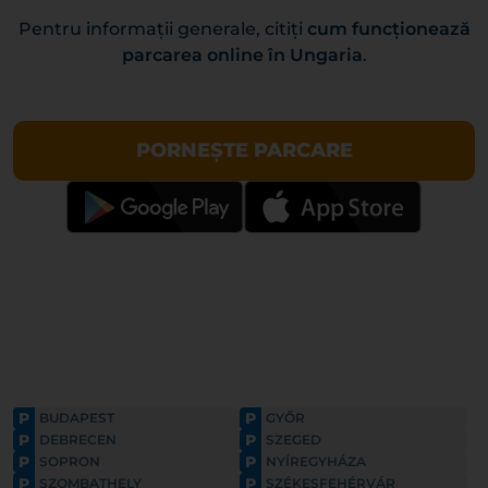
Pentru informații generale, citiți
cum funcționează
parcarea online în Ungaria
.
PORNEȘTE PARCARE
P
P
BUDAPEST
GYŐR
P
P
DEBRECEN
SZEGED
P
P
SOPRON
NYÍREGYHÁZA
P
P
SZOMBATHELY
SZÉKESFEHÉRVÁR