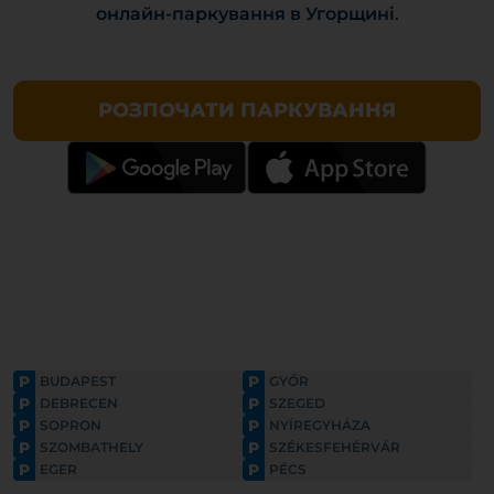
онлайн-паркування в Угорщині
.
РОЗПОЧАТИ ПАРКУВАННЯ
P
P
BUDAPEST
GYŐR
P
P
DEBRECEN
SZEGED
P
P
SOPRON
NYÍREGYHÁZA
P
P
SZOMBATHELY
SZÉKESFEHÉRVÁR
P
P
EGER
PÉCS