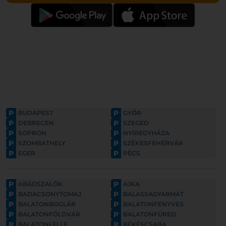
P
P
BUDAPEST
GYŐR
P
P
DEBRECEN
SZEGED
P
P
SOPRON
NYÍREGYHÁZA
P
P
SZOMBATHELY
SZÉKESFEHÉRVÁR
P
P
EGER
PÉCS
P
P
ABÁDSZALÓK
AJKA
P
P
BADACSONYTOMAJ
BALASSAGYARMAT
P
P
BALATONBOGLÁR
BALATONFENYVES
P
P
BALATONFÖLDVÁR
BALATONFÜRED
P
P
BALATONLELLE
BÉKÉSCSABA