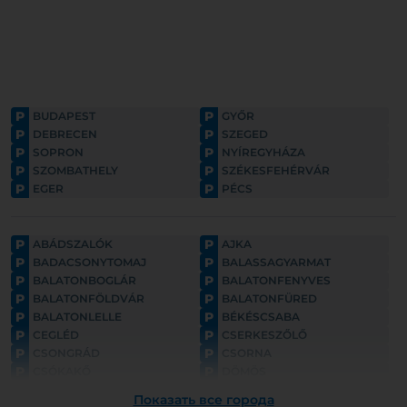
P
P
BUDAPEST
GYŐR
P
P
DEBRECEN
SZEGED
P
P
SOPRON
NYÍREGYHÁZA
P
P
SZOMBATHELY
SZÉKESFEHÉRVÁR
P
P
EGER
PÉCS
P
P
ABÁDSZALÓK
AJKA
P
P
BADACSONYTOMAJ
BALASSAGYARMAT
P
P
BALATONBOGLÁR
BALATONFENYVES
P
P
BALATONFÖLDVÁR
BALATONFÜRED
P
P
BALATONLELLE
BÉKÉSCSABA
P
P
CEGLÉD
CSERKESZŐLŐ
P
P
CSONGRÁD
CSORNA
P
P
CSÓKAKŐ
DÖMÖS
P
P
ESZTERGOM
FONYÓD
Показать все города