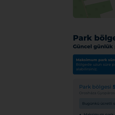
Park bölge
Güncel günlük p
Maksimum park süre
Bölgede uzun süre par
alabilirsiniz.
Park bölgesi
Orosháza Gyopáros
Bugünkü ücretli sü
Maksimum park sü