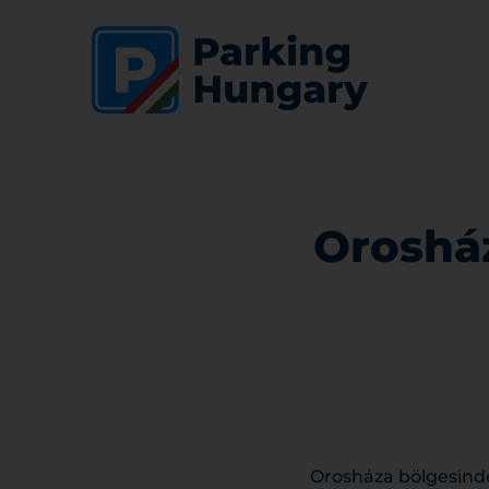
Orosház
Orosháza bölgesinde 