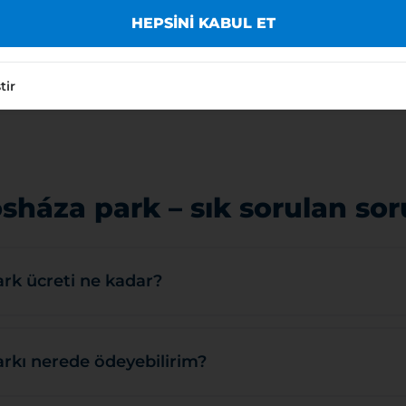
HEPSINI KABUL ET
 çoğu zonunda ücret ödeme iş günlerinde 08:00 ile 19:
ışında park etme ücretsizdir.
tir
ÜCRETLI BÖLGELER:
sháza park – sık sorulan sor
rk ücreti ne kadar?
rkı nerede ödeyebilirim?