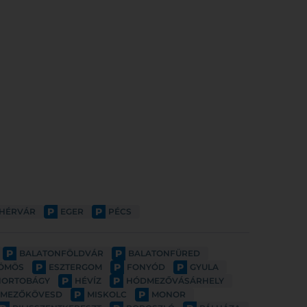
P
P
EHÉRVÁR
EGER
PÉCS
P
P
BALATONFÖLDVÁR
BALATONFÜRED
P
P
P
ÖMÖS
ESZTERGOM
FONYÓD
GYULA
P
P
HORTOBÁGY
HÉVÍZ
HÓDMEZŐVÁSÁRHELY
P
P
MEZŐKÖVESD
MISKOLC
MONOR