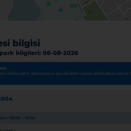
si bilgisi
ark bilgileri: 08-08-2026
si:
k bileti satın alamazsınız ancak bilet süresi dolduktan sonra t
5904
re: 08:00 – 19:00
resi: -