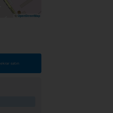
©
OpenStreetMap
ekrar satın