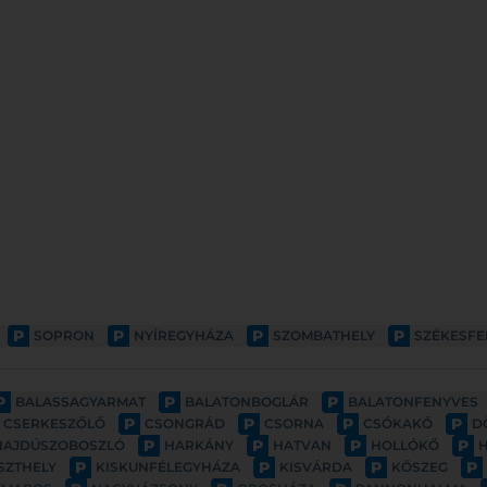
P
P
P
P
SOPRON
NYÍREGYHÁZA
SZOMBATHELY
SZÉKESF
P
P
P
BALASSAGYARMAT
BALATONBOGLÁR
BALATONFENYVES
P
P
P
P
CSERKESZŐLŐ
CSONGRÁD
CSORNA
CSÓKAKŐ
D
P
P
P
P
HAJDÚSZOBOSZLÓ
HARKÁNY
HATVAN
HOLLÓKŐ
P
P
P
P
SZTHELY
KISKUNFÉLEGYHÁZA
KISVÁRDA
KŐSZEG