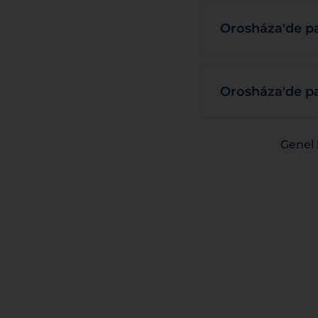
Orosháza'de p
Orosháza'de par
Genel 