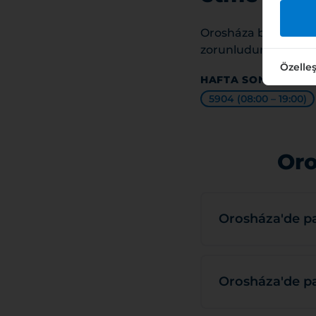
Orosháza bölgesinin
zorunludur; bunun d
Özelleş
HAFTA SONLARI DA 
5904 (08:00 – 19:00)
Oro
Orosháza'de pa
Orosháza'de pa