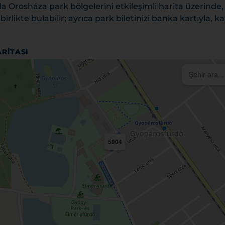
a Orosháza park bölgelerini etkileşimli harita üzerinde
e birlikte bulabilir; ayrıca park biletinizi banka kartıyla,
RITASI
5904