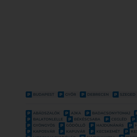
P
P
P
P
BUDAPEST
GYŐR
DEBRECEN
SZEGED
P
P
P
ABÁDSZALÓK
AJKA
BADACSONYTOMAJ
P
P
P
P
BALATONLELLE
BÉKÉSCSABA
CEGLÉD
P
P
P
P
GYÖNGYÖS
GÖDÖLLŐ
HAJDÚNÁNÁS
P
P
P
P
KAPOSVÁR
KAPUVÁR
KECSKEMÉT
KE