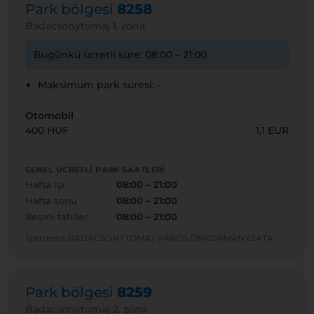
Park bölgesi
8258
Badacsonytomaj 1. zóna
Bugünkü ücretli süre: 08:00 – 21:00
Maksimum park süresi: -
Otomobil
400 HUF
1,1 EUR
GENEL ÜCRETLI PARK SAATLERI
Hafta içi
08:00 – 21:00
Hafta sonu
08:00 – 21:00
Resmi tatiller
08:00 – 21:00
İşletmeci: BADACSONYTOMAJ VÁROS ÖNKORMÁNYZATA
Park bölgesi
8259
Badacsonytomaj 2. zóna