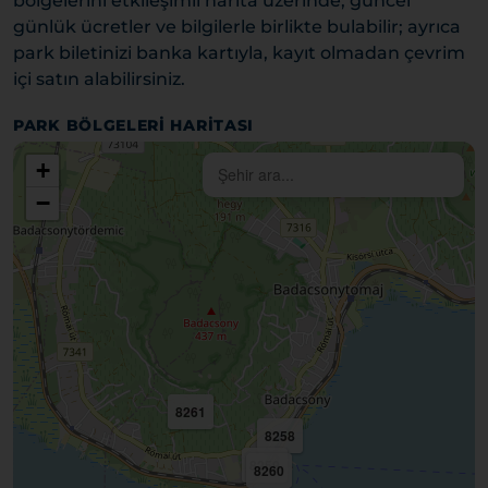
bölgelerini etkileşimli harita üzerinde, güncel
günlük ücretler ve bilgilerle birlikte bulabilir; ayrıca
park biletinizi banka kartıyla, kayıt olmadan çevrim
içi satın alabilirsiniz.
PARK BÖLGELERI HARITASI
+
−
8261
8258
8259
8260