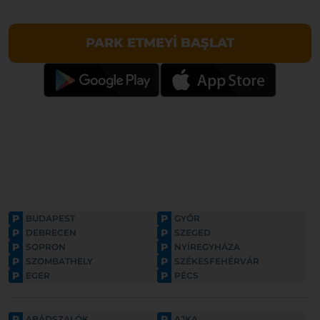
PARK ETMEYI BAŞLAT
P
P
BUDAPEST
GYŐR
P
P
DEBRECEN
SZEGED
P
P
SOPRON
NYÍREGYHÁZA
P
P
SZOMBATHELY
SZÉKESFEHÉRVÁR
P
P
EGER
PÉCS
P
P
ABÁDSZALÓK
AJKA