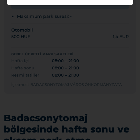
Bugünkü ücretli süre: 08:00 – 21:00
Maksimum park süresi: -
Otomobil
500 HUF
1,4 EUR
GENEL ÜCRETLI PARK SAATLERI
Hafta içi
08:00 – 21:00
Hafta sonu
08:00 – 21:00
Resmi tatiller
08:00 – 21:00
İşletmeci: BADACSONYTOMAJ VÁROS ÖNKORMÁNYZATA
Badacsonytomaj
bölgesinde hafta sonu ve