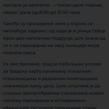
постало је наплатно — током целе године,
сваког дана од 8:00 до 21:00 часа.
Такође су проширене зоне у којима се
наплаћује паркинг: од сада је и улица Габор
Арон део наплатних подручја, што значи да
се и за паркирање на овој локацији мора
платити такса.
Уз ове промене, град је побољшао услове
за Градску карту намењену локалним
становницима и редовним посетиоцима,
смањивши њену цену. Циљ општине је да
олакша прилагођавање становника новом
систему паркирања и истовремено
ефикасније регулише паркирање током