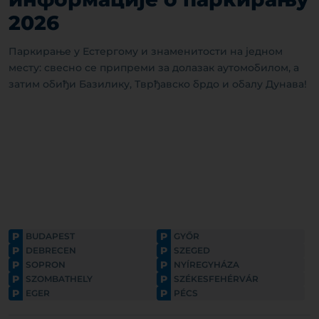
2026
Паркирање у Естергому и знаменитости на једном
месту: свесно се припреми за долазак аутомобилом, а
затим обиђи Базилику, Тврђавско брдо и обалу Дунава!
P
P
BUDAPEST
GYŐR
P
P
DEBRECEN
SZEGED
P
P
SOPRON
NYÍREGYHÁZA
P
P
SZOMBATHELY
SZÉKESFEHÉRVÁR
P
P
EGER
PÉCS