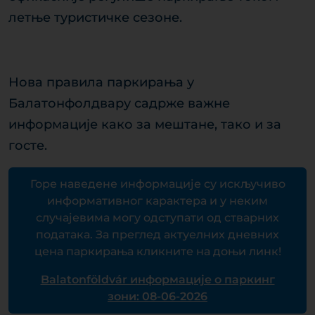
летње туристичке сезоне.
Нова правила паркирања у
Балатонфолдвару садрже важне
информације како за мештане, тако и за
госте.
Горе наведене информације су искључиво
информативног карактера и у неким
случајевима могу одступати од стварних
података. За преглед актуелних дневних
цена паркирања кликните на доњи линк!
Balatonföldvár информације о паркинг
зони: 08-06-2026