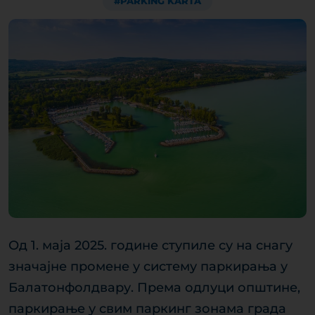
#PARKING KARTA
Од 1. маја 2025. године ступиле су на снагу
значајне промене у систему паркирања у
Балатонфолдвару. Према одлуци општине,
паркирање у свим паркинг зонама града