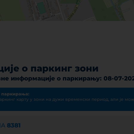
ије о паркинг зони
не информације о паркирању: 08-07-20
 паркирања:
аркинг карту у зони на дужи временски период, али је мо
НА
8381