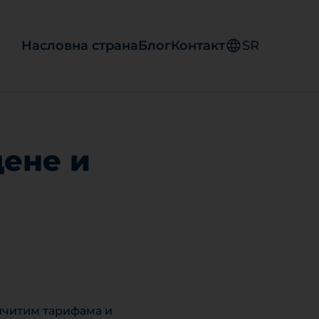
Насловна страна
Блог
Контакт
SR
цене и
личитим тарифама и