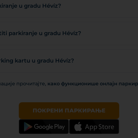
kiranje u gradu Hévíz?
iti parkiranje u gradu Hévíz?
rking kartu u gradu Hévíz?
ације прочитајте,
како функционише онлајн паркир
ПОКРЕНИ ПАРКИРАЊЕ