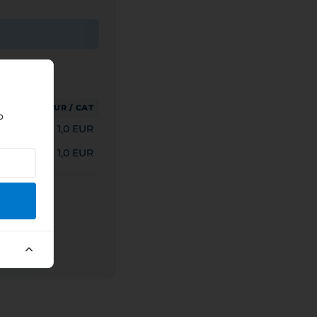
/ САТ
EUR / САТ
o
 HUF
1,0 EUR
 HUF
1,0 EUR