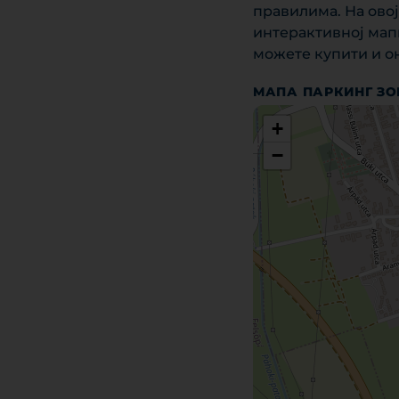
правилима. На ово
интерактивној мап
можете купити и о
МАПА ПАРКИНГ З
+
−