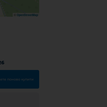
©
OpenStreetMap
26
жете поново купити