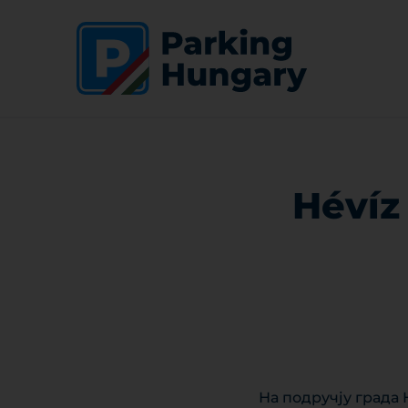
Hévíz
На подручју града