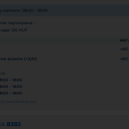
аплате: 08:00 – 18:00
ме паркирања: -
ада: 120 HUF
HUF 
480
но возило (<3,5т)
480
АТЕ
8:00 – 18:00
8:00 – 18:00
8:00 – 18:00
ÁROS ÖNKORMÁNYZAT
НА
8382