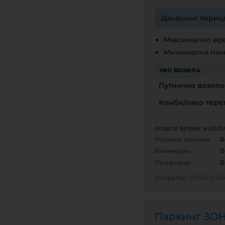
Данашњи период н
Максимално вре
Минимална накн
ТИП ВОЗИЛА
Путничко возило
Комби/лако терет
ОПШТЕ ВРЕМЕ НАПЛ
Радним данима
0
Викендом
0
Празници
0
Оператер: HÉVÍZ V
Паркинг ЗО