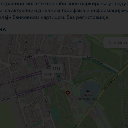
ј страници можете пронаћи зоне паркирања у граду 
и, са актуелним дневним тарифама и информацијама,
нлајн банковном картицом, без регистрације.
ОНА
8381
8382