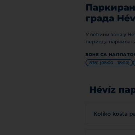
Паркирањ
града Hév
У већини зона у Hé
периода паркирање
ЗОНЕ СА НАПЛАТО
8381 (08:00 – 18:00)
Hévíz па
Koliko košta p