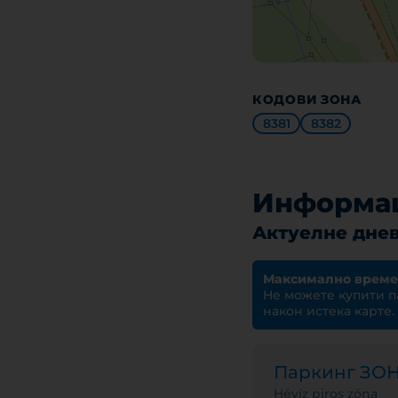
КОДОВИ ЗОНА
8381
8382
Информац
Актуелне днев
Максимално време
Не можете купити п
након истека карте.
Паркинг ЗО
Hévíz piros zóna