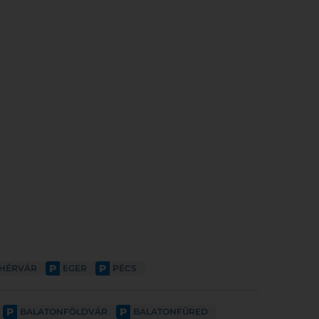
P
P
EHÉRVÁR
EGER
PÉCS
P
P
BALATONFÖLDVÁR
BALATONFÜRED