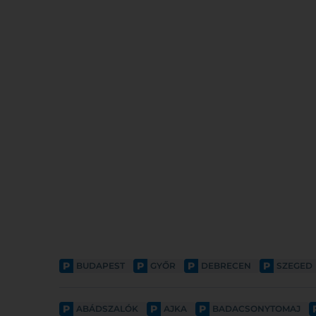
P
P
P
P
BUDAPEST
GYŐR
DEBRECEN
SZEGED
P
P
P
ABÁDSZALÓK
AJKA
BADACSONYTOMAJ