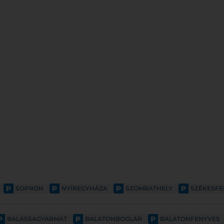
P
P
P
P
SOPRON
NYÍREGYHÁZA
SZOMBATHELY
SZÉKESF
P
P
P
BALASSAGYARMAT
BALATONBOGLÁR
BALATONFENYVES