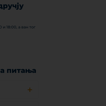
дручју
и 18:00, а ван тог
на питања
+