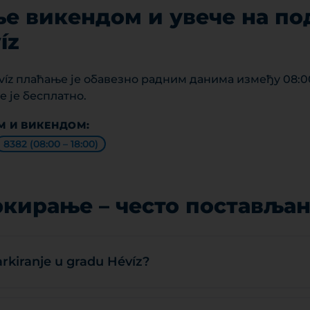
е викендом и увече на по
íz
víz плаћање је обавезно радним данима између 08:00 
 је бесплатно.
М И ВИКЕНДОМ:
8382 (08:00 – 18:00)
ркирање – често поставља
arkiranje u gradu Hévíz?