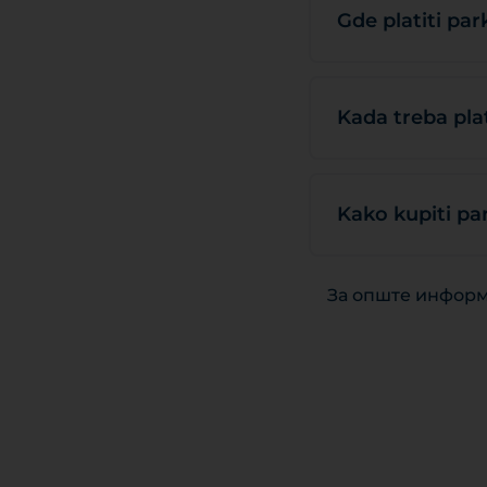
Gde platiti par
Kada treba plat
Kako kupiti pa
За опште информ