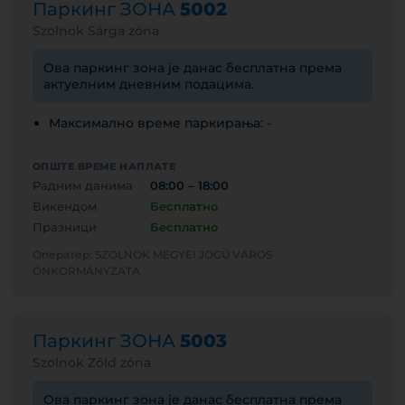
Паркинг ЗОНА
5002
Szolnok Sárga zóna
Ова паркинг зона је данас бесплатна према
актуелним дневним подацима.
Максимално време паркирања: -
ОПШТЕ ВРЕМЕ НАПЛАТЕ
Радним данима
08:00 – 18:00
Викендом
Бесплатно
Празници
Бесплатно
Оператер: SZOLNOK MEGYEI JOGÚ VÁROS
ÖNKORMÁNYZATA
Паркинг ЗОНА
5003
Szolnok Zöld zóna
Ова паркинг зона је данас бесплатна према