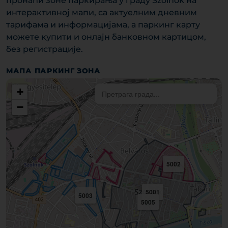
пронаћи зоне паркирања у граду Szolnok на
интерактивној мапи, са актуелним дневним
тарифама и информацијама, а паркинг карту
можете купити и онлајн банковном картицом,
без регистрације.
МАПА ПАРКИНГ ЗОНА
+
−
5002
5001
5003
5005