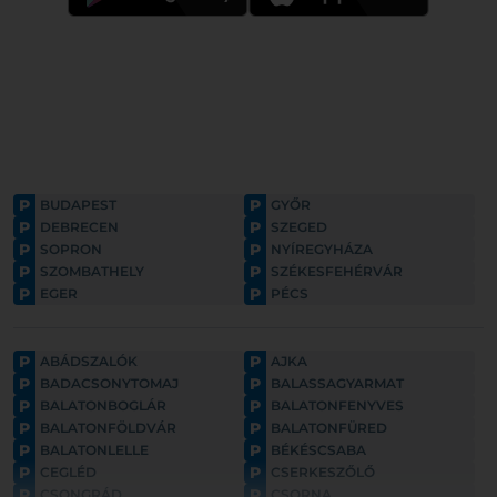
P
P
BUDAPEST
GYŐR
P
P
DEBRECEN
SZEGED
P
P
SOPRON
NYÍREGYHÁZA
P
P
SZOMBATHELY
SZÉKESFEHÉRVÁR
P
P
EGER
PÉCS
P
P
ABÁDSZALÓK
AJKA
P
P
BADACSONYTOMAJ
BALASSAGYARMAT
P
P
BALATONBOGLÁR
BALATONFENYVES
P
P
BALATONFÖLDVÁR
BALATONFÜRED
P
P
BALATONLELLE
BÉKÉSCSABA
P
P
CEGLÉD
CSERKESZŐLŐ
P
P
CSONGRÁD
CSORNA