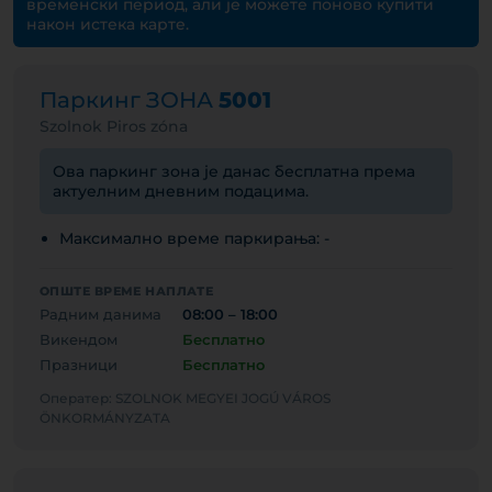
временски период, али је можете поново купити
након истека карте.
Паркинг ЗОНА
5001
Szolnok Piros zóna
Ова паркинг зона је данас бесплатна према
актуелним дневним подацима.
Максимално време паркирања: -
ОПШТЕ ВРЕМЕ НАПЛАТЕ
Радним данима
08:00 – 18:00
Викендом
Бесплатно
Празници
Бесплатно
Оператер: SZOLNOK MEGYEI JOGÚ VÁROS
ÖNKORMÁNYZATA