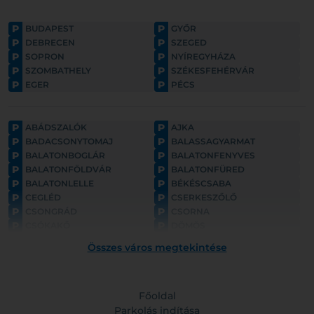
P
P
BUDAPEST
GYŐR
P
P
DEBRECEN
SZEGED
P
P
SOPRON
NYÍREGYHÁZA
P
P
SZOMBATHELY
SZÉKESFEHÉRVÁR
P
P
EGER
PÉCS
P
P
ABÁDSZALÓK
AJKA
P
P
BADACSONYTOMAJ
BALASSAGYARMAT
P
P
BALATONBOGLÁR
BALATONFENYVES
P
P
BALATONFÖLDVÁR
BALATONFÜRED
P
P
BALATONLELLE
BÉKÉSCSABA
P
P
CEGLÉD
CSERKESZŐLŐ
P
P
CSONGRÁD
CSORNA
P
P
CSÓKAKŐ
DÖMÖS
P
P
ESZTERGOM
FONYÓD
Összes város megtekintése
P
P
GYULA
GYÖNGYÖS
P
P
GÖDÖLLŐ
HAJDÚNÁNÁS
P
P
HAJDÚSZOBOSZLÓ
HARKÁNY
P
Főoldal
P
HATVAN
HOLLÓKŐ
P
P
HORTOBÁGY
Parkolás indítása
HÉVÍZ