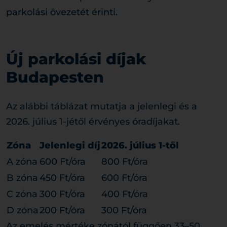
parkolási övezetét érinti.
Új parkolási díjak
Budapesten
Az alábbi táblázat mutatja a jelenlegi és a
2026. július 1-jétől érvényes óradíjakat.
Zóna
Jelenlegi díj
2026. július 1-től
A zóna
600 Ft/óra
800 Ft/óra
B zóna
450 Ft/óra
600 Ft/óra
C zóna
300 Ft/óra
400 Ft/óra
D zóna
200 Ft/óra
300 Ft/óra
Az emelés mértéke zónától függően 33–50