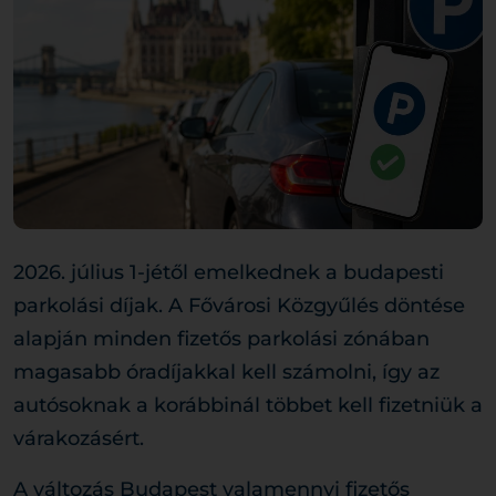
2026. július 1-jétől emelkednek a budapesti
parkolási díjak. A Fővárosi Közgyűlés döntése
alapján minden fizetős parkolási zónában
magasabb óradíjakkal kell számolni, így az
autósoknak a korábbinál többet kell fizetniük a
várakozásért.
A változás Budapest valamennyi fizetős