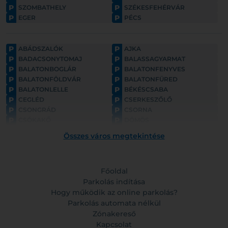
P
P
SZOMBATHELY
SZÉKESFEHÉRVÁR
P
P
EGER
PÉCS
P
P
ABÁDSZALÓK
AJKA
P
P
BADACSONYTOMAJ
BALASSAGYARMAT
P
P
BALATONBOGLÁR
BALATONFENYVES
P
P
BALATONFÖLDVÁR
BALATONFÜRED
P
P
BALATONLELLE
BÉKÉSCSABA
P
P
CEGLÉD
CSERKESZŐLŐ
P
P
CSONGRÁD
CSORNA
P
P
CSÓKAKŐ
DÖMÖS
P
P
ESZTERGOM
FONYÓD
Összes város megtekintése
P
P
GYULA
GYÖNGYÖS
P
P
GÖDÖLLŐ
HAJDÚNÁNÁS
P
P
HAJDÚSZOBOSZLÓ
HARKÁNY
P
Főoldal
P
HATVAN
HOLLÓKŐ
P
P
HORTOBÁGY
Parkolás indítása
HÉVÍZ
P
P
HÓDMEZŐVÁSÁRHELY
KAPOSVÁR
Hogy működik az online parkolás?
P
P
KAPUVÁR
KECSKEMÉT
Parkolás automata nélkül
P
P
KESZTHELY
KISKUNFÉLEGYHÁZA
Zónakereső
P
P
KISVÁRDA
KŐSZEG
Kapcsolat