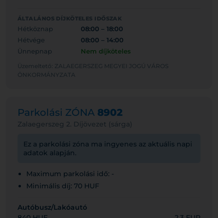
ÁLTALÁNOS DÍJKÖTELES IDŐSZAK
Hétköznap
08:00 – 18:00
Hétvége
08:00 – 14:00
Ünnepnap
Nem díjköteles
Üzemeltető: ZALAEGERSZEG MEGYEI JOGÚ VÁROS
ÖNKORMÁNYZATA
Parkolási ZÓNA
8902
Zalaegerszeg 2. Díjövezet (sárga)
Ez a parkolási zóna ma ingyenes az aktuális napi
adatok alapján.
Maximum parkolási idő: -
Minimális díj: 70 HUF
Autóbusz/Lakóautó
840 HUF
2,3 EUR