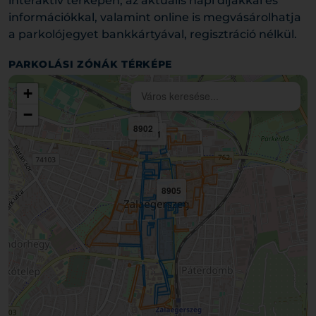
interaktív térképen, az aktuális napi díjakkal és
információkkal, valamint online is megvásárolhatja
a parkolójegyet bankkártyával, regisztráció nélkül.
PARKOLÁSI ZÓNÁK TÉRKÉPE
+
−
8902
8901
8905