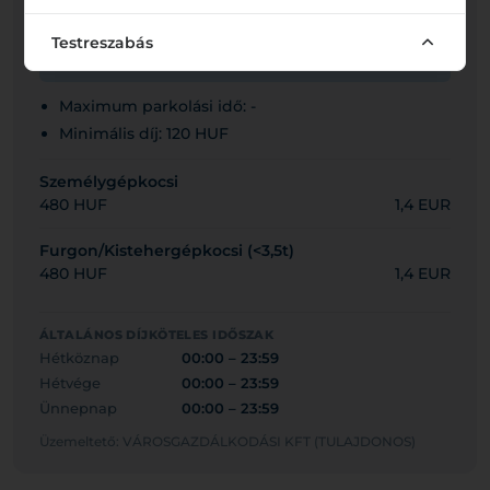
Zalaegerszeg parkolóház
Testreszabás
Mai díjköteles időszak: 00:00 – 23:59
Maximum parkolási idő: -
Minimális díj: 120 HUF
Személygépkocsi
480 HUF
1,4 EUR
Furgon/Kistehergépkocsi (<3,5t)
480 HUF
1,4 EUR
ÁLTALÁNOS DÍJKÖTELES IDŐSZAK
Hétköznap
00:00 – 23:59
Hétvége
00:00 – 23:59
Ünnepnap
00:00 – 23:59
Üzemeltető: VÁROSGAZDÁLKODÁSI KFT (TULAJDONOS)