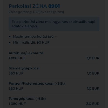
Parkolási ZÓNA
8901
Zalaegerszeg 1. Díjövezet (piros)
Ez a parkolási zóna ma ingyenes az aktuális napi
adatok alapján.
Maximum parkolási idő: -
Minimális díj: 90 HUF
Autóbusz/Lakóautó
1 080 HUF
3,0 EUR
Személygépkocsi
360 HUF
1,0 EUR
Furgon/Kistehergépkocsi (<3,5t)
360 HUF
1,0 EUR
Tehergépkocsi (>3,5t)
1 080 HUF
3,0 EUR