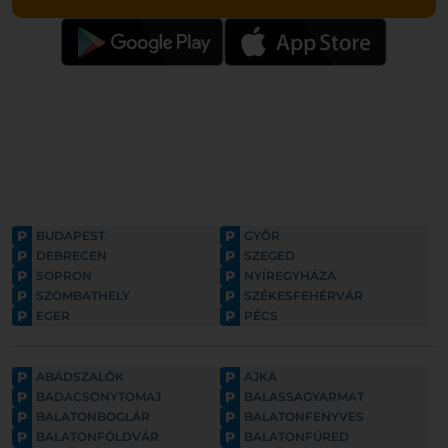
P
P
BUDAPEST
GYŐR
P
P
DEBRECEN
SZEGED
P
P
SOPRON
NYÍREGYHÁZA
P
P
SZOMBATHELY
SZÉKESFEHÉRVÁR
P
P
EGER
PÉCS
P
P
ABÁDSZALÓK
AJKA
P
P
BADACSONYTOMAJ
BALASSAGYARMAT
P
P
BALATONBOGLÁR
BALATONFENYVES
P
P
BALATONFÖLDVÁR
BALATONFÜRED