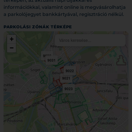
térképen, az aktuális napi díjakkal és
információkkal, valamint online is megvásárolhatja
a parkolójegyet bankkártyával, regisztráció nélkül.
PARKOLÁSI ZÓNÁK TÉRKÉPE
+
−
9030
9031
9022
9021
9023