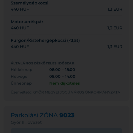
Személygépkocsi
440 HUF
1,3 EUR
Motorkerékpár
440 HUF
1,3 EUR
Furgon/Kistehergépkocsi (<3,5t)
440 HUF
1,3 EUR
ÁLTALÁNOS DÍJKÖTELES IDŐSZAK
Hétköznap
08:00 – 18:00
Hétvége
08:00 – 14:00
Ünnepnap
Nem díjköteles
Üzemeltető: GYŐR MEGYEI JOGÚ VÁROS ÖNKORMÁNYZATA
Parkolási ZÓNA
9023
Győr III. övezet