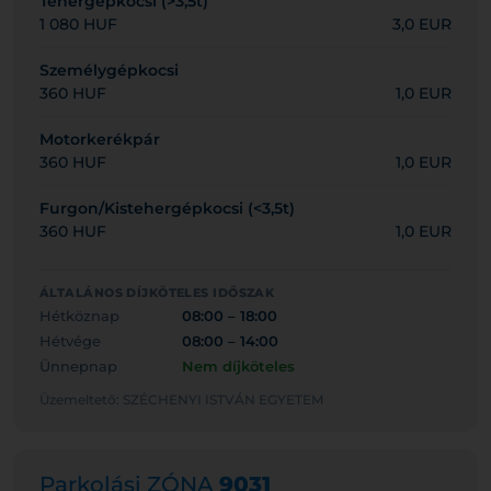
Tehergépkocsi (>3,5t)
1 080 HUF
3,0 EUR
Személygépkocsi
360 HUF
1,0 EUR
Motorkerékpár
360 HUF
1,0 EUR
Furgon/Kistehergépkocsi (<3,5t)
360 HUF
1,0 EUR
ÁLTALÁNOS DÍJKÖTELES IDŐSZAK
Hétköznap
08:00 – 18:00
Hétvége
08:00 – 14:00
Ünnepnap
Nem díjköteles
Üzemeltető: SZÉCHENYI ISTVÁN EGYETEM
Parkolási ZÓNA
9031