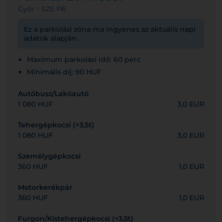
Győr - SZE P6
Ez a parkolási zóna ma ingyenes az aktuális napi
adatok alapján.
Maximum parkolási idő: 60 perc
Minimális díj: 90 HUF
Autóbusz/Lakóautó
1 080 HUF
3,0 EUR
Tehergépkocsi (>3,5t)
1 080 HUF
3,0 EUR
Személygépkocsi
360 HUF
1,0 EUR
Motorkerékpár
360 HUF
1,0 EUR
Furgon/Kistehergépkocsi (<3,5t)