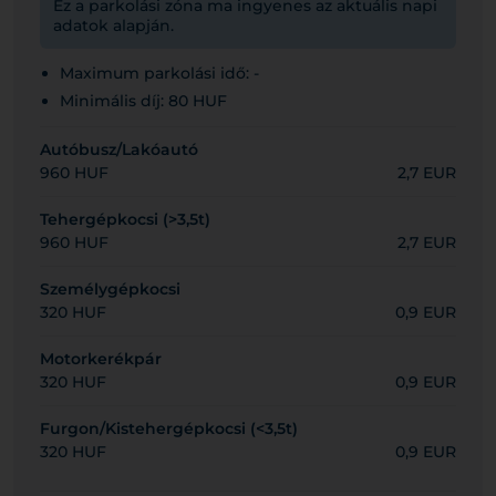
Ez a parkolási zóna ma ingyenes az aktuális napi
adatok alapján.
Maximum parkolási idő: -
Minimális díj: 80 HUF
Autóbusz/Lakóautó
960 HUF
2,7 EUR
Tehergépkocsi (>3,5t)
960 HUF
2,7 EUR
Személygépkocsi
320 HUF
0,9 EUR
Motorkerékpár
320 HUF
0,9 EUR
Furgon/Kistehergépkocsi (<3,5t)
320 HUF
0,9 EUR