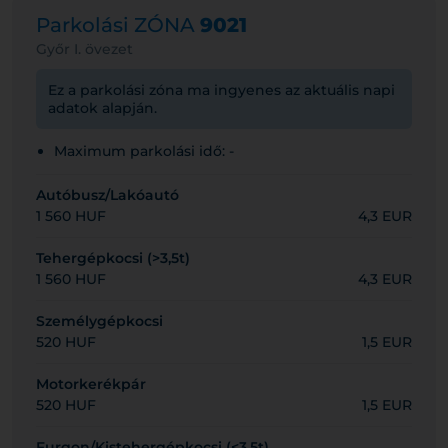
Parkolási ZÓNA
9021
Győr I. övezet
Ez a parkolási zóna ma ingyenes az aktuális napi
adatok alapján.
Maximum parkolási idő: -
Autóbusz/Lakóautó
1 560 HUF
4,3 EUR
Tehergépkocsi (>3,5t)
1 560 HUF
4,3 EUR
Személygépkocsi
520 HUF
1,5 EUR
Motorkerékpár
520 HUF
1,5 EUR
Furgon/Kistehergépkocsi (<3,5t)