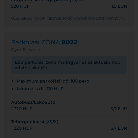
520 HUF
1,5 EUR
Üzemeltető: GYŐR MEGYEI JOGÚ VÁROS ÖNKORMÁNYZATA
Parkolási ZÓNA
9022
Győr II. övezet
Ez a parkolási zóna ma ingyenes az aktuális napi
adatok alapján.
Maximum parkolási idő: 180 perc
Minimális díj: 110 HUF
Autóbusz/Lakóautó
1 320 HUF
3,7 EUR
Tehergépkocsi (>3,5t)
1 320 HUF
3,7 EUR