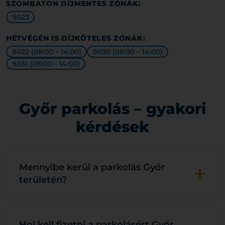
SZOMBATON DÍJMENTES ZÓNÁK:
9023
HÉTVÉGÉN IS DÍJKÖTELES ZÓNÁK:
9022 (08:00 – 14:00)
9030 (08:00 – 14:00)
9031 (08:00 – 14:00)
Győr parkolás – gyakori
kérdések
+
Mennyibe kerül a parkolás Győr
területén?
Hol kell fizetni a parkolásért Győr