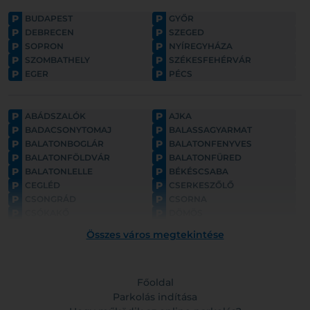
P
P
BUDAPEST
GYŐR
P
P
DEBRECEN
SZEGED
P
P
SOPRON
NYÍREGYHÁZA
P
P
SZOMBATHELY
SZÉKESFEHÉRVÁR
P
P
EGER
PÉCS
P
P
ABÁDSZALÓK
AJKA
P
P
BADACSONYTOMAJ
BALASSAGYARMAT
P
P
BALATONBOGLÁR
BALATONFENYVES
P
P
BALATONFÖLDVÁR
BALATONFÜRED
P
P
BALATONLELLE
BÉKÉSCSABA
P
P
CEGLÉD
CSERKESZŐLŐ
P
P
CSONGRÁD
CSORNA
P
P
CSÓKAKŐ
DÖMÖS
P
P
ESZTERGOM
FONYÓD
Összes város megtekintése
P
P
GYULA
GYÖNGYÖS
P
P
GÖDÖLLŐ
HAJDÚNÁNÁS
P
P
HAJDÚSZOBOSZLÓ
HARKÁNY
P
Főoldal
P
HATVAN
HOLLÓKŐ
P
P
HORTOBÁGY
Parkolás indítása
HÉVÍZ
HÓDMEZŐVÁSÁRHELY
KAPOSVÁR