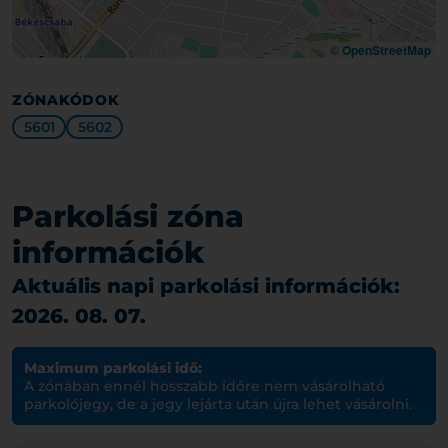
©
OpenStreetMap
ZÓNAKÓDOK
5601
5602
Parkolási zóna
információk
Aktuális napi parkolási információk:
2026. 08. 07.
Maximum parkolási idő:
A zónában ennél hosszabb időre nem vásárolható
parkolójegy, de a jegy lejárta után újra lehet vásárolni.