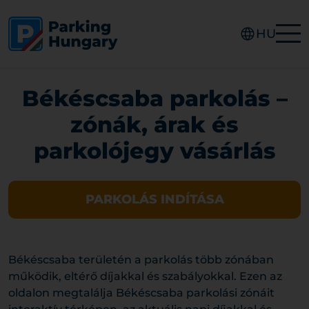
HU
Békéscsaba parkolás –
zónák, árak és
parkolójegy vásárlás
PARKOLÁS INDÍTÁSA
Békéscsaba területén a parkolás több zónában
működik, eltérő díjakkal és szabályokkal. Ezen az
oldalon megtalálja Békéscsaba parkolási zónáit