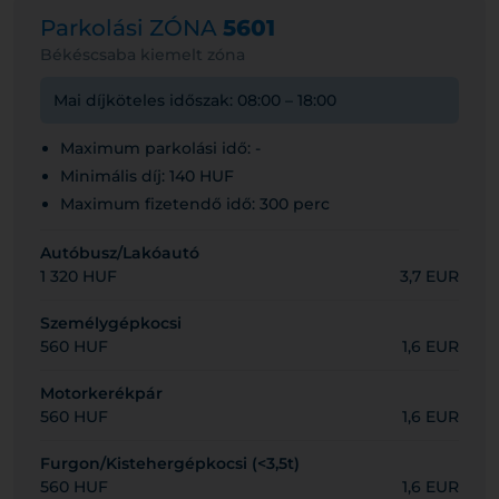
Parkolási ZÓNA
5601
Békéscsaba kiemelt zóna
Mai díjköteles időszak: 08:00 – 18:00
Maximum parkolási idő: -
Minimális díj: 140 HUF
Maximum fizetendő idő: 300 perc
Autóbusz/Lakóautó
1 320 HUF
3,7 EUR
Személygépkocsi
560 HUF
1,6 EUR
Motorkerékpár
560 HUF
1,6 EUR
Furgon/Kistehergépkocsi (<3,5t)
560 HUF
1,6 EUR