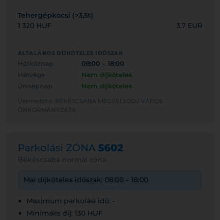
Tehergépkocsi (>3,5t)
1 320 HUF
3,7 EUR
ÁLTALÁNOS DÍJKÖTELES IDŐSZAK
Hétköznap
08:00 – 18:00
Hétvége
Nem díjköteles
Ünnepnap
Nem díjköteles
Üzemeltető: BÉKÉSCSABA MEGYEI JOGÚ VÁROS
ÖNKORMÁNYZATA
Parkolási ZÓNA
5602
Békéscsaba normál zóna
Mai díjköteles időszak: 08:00 – 18:00
Maximum parkolási idő: -
Minimális díj: 130 HUF