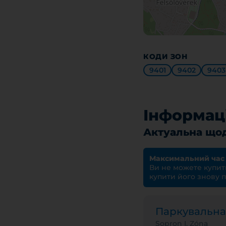
КОДИ ЗОН
9401
9402
9403
Інформац
Актуальна щод
Максимальний час
Ви не можете купити
купити його знову п
Паркувальн
Sopron I. Zóna