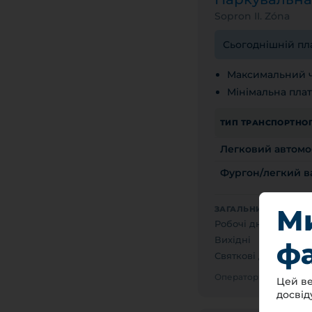
Sopron II. Zóna
Сьогоднішній пла
Максимальний ч
Мінімальна плат
ТИП ТРАНСПОРТНОГ
Легковий автомо
Фургон/легкий ва
М
ЗАГАЛЬНИЙ ПЛАТНИЙ
Робочі дні
0
Вихідні
0
фа
Святкові дні
Б
Оператор: SOPRON 
Цей ве
досвід