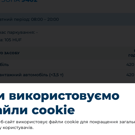
тний період: 08:00 – 20:00
ас паркування: -
а: 105 HUF
О ЗАСОБУ
ГО
біль
420
нтажний автомобіль (<3,5 т)
420
и використовуємо
 ПЕРІОД
8:00 – 20:00
8:00 – 20:00
йли cookie
езкоштовно
MEGYEI JOGÚ VÁROS ÖNKORMÁNYZATA
б-сайт використовує файли cookie для покращення загаль
у користувачів.