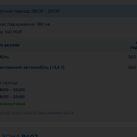
тний період: 08:00 – 20:00
ас паркування: 180 хв
а: 140 HUF
О ЗАСОБУ
ГО
біль
560
нтажний автомобіль (<3,5 т)
560
 ПЕРІОД
8:00 – 20:00
8:00 – 20:00
езкоштовно
MEGYEI JOGÚ VÁROS ÖNKORMÁNYZATA
а ЗОНА
9402