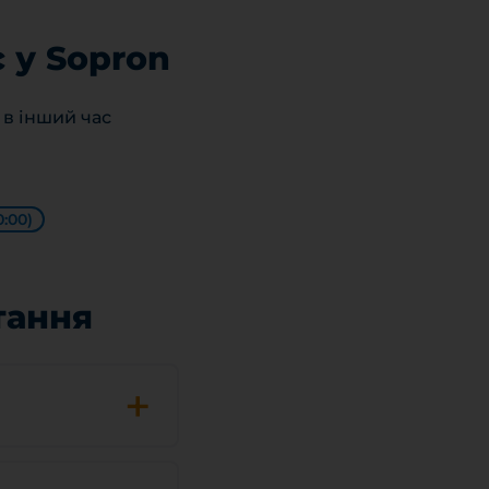
с у Sopron
 в інший час
0:00)
тання
+