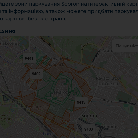
айдете зони паркування Sopron на інтерактивній карт
та інформацією, а також можете придбати паркува
 карткою без реєстрації.
ВАННЯ
9401
9402
9413
9403