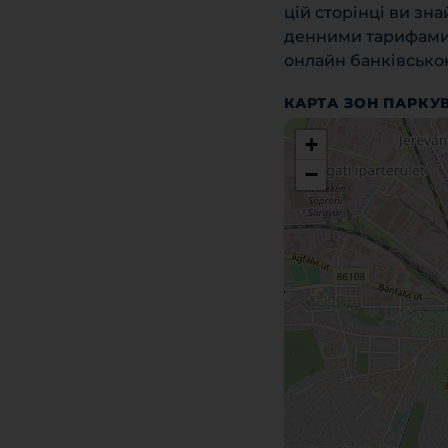
цій сторінці ви зн
денними тарифами 
онлайн банківською
КАРТА ЗОН ПАРКУ
+
−