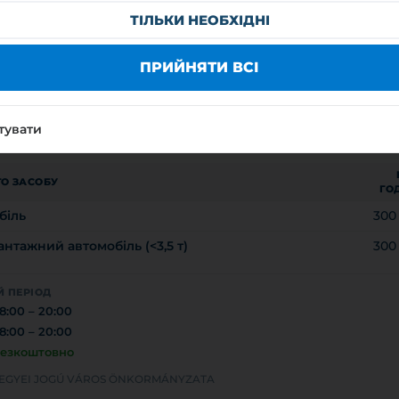
ТІЛЬКИ НЕОБХІДНІ
а ЗОНА
9403
ПРИЙНЯТИ ВСІ
тний період: 08:00 – 20:00
ас паркування: -
тувати
а: 75 HUF
О ЗАСОБУ
ГО
біль
300
нтажний автомобіль (<3,5 т)
300
 ПЕРІОД
8:00 – 20:00
8:00 – 20:00
езкоштовно
MEGYEI JOGÚ VÁROS ÖNKORMÁNYZATA