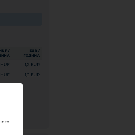
HUF /
EUR /
ДИНА
ГОДИНА
 HUF
1,2 EUR
 HUF
1,2 EUR
ного