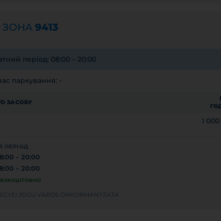
а ЗОНА
9413
тний період: 08:00 – 20:00
ас паркування: -
О ЗАСОБУ
ГО
1 00
 ПЕРІОД
8:00 – 20:00
8:00 – 20:00
езкоштовно
MEGYEI JOGÚ VÁROS ÖNKORMÁNYZATA