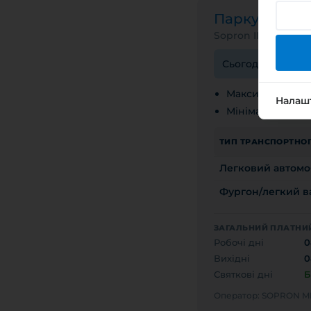
Паркувальн
Sopron III. Zóna
Сьогоднішній пла
Максимальний ч
Налаш
Мінімальна плат
ТИП ТРАНСПОРТНОГ
Легковий автомо
Фургон/легкий ва
ЗАГАЛЬНИЙ ПЛАТНИЙ
Робочі дні
0
Вихідні
0
Святкові дні
Б
Оператор: SOPRON 