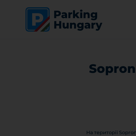
Sopron
На території Sopro