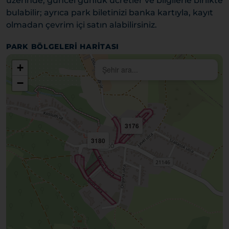
üzerinde, güncel günlük ücretler ve bilgilerle birlikte
bulabilir; ayrıca park biletinizi banka kartıyla, kayıt
olmadan çevrim içi satın alabilirsiniz.
PARK BÖLGELERI HARITASI
+
−
3176
3180