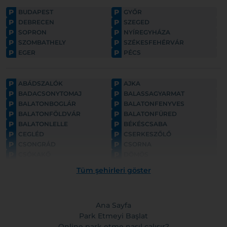
P
P
BUDAPEST
GYŐR
P
P
DEBRECEN
SZEGED
P
P
SOPRON
NYÍREGYHÁZA
P
P
SZOMBATHELY
SZÉKESFEHÉRVÁR
P
P
EGER
PÉCS
P
P
ABÁDSZALÓK
AJKA
P
P
BADACSONYTOMAJ
BALASSAGYARMAT
P
P
BALATONBOGLÁR
BALATONFENYVES
P
P
BALATONFÖLDVÁR
BALATONFÜRED
P
P
BALATONLELLE
BÉKÉSCSABA
P
P
CEGLÉD
CSERKESZŐLŐ
P
P
CSONGRÁD
CSORNA
P
P
CSÓKAKŐ
DÖMÖS
P
P
ESZTERGOM
FONYÓD
Tüm şehirleri göster
P
P
GYULA
GYÖNGYÖS
P
P
GÖDÖLLŐ
HAJDÚNÁNÁS
P
P
HAJDÚSZOBOSZLÓ
HARKÁNY
P
Ana Sayfa
P
HATVAN
HOLLÓKŐ
P
P
HORTOBÁGY
Park Etmeyi Başlat
HÉVÍZ
P
P
HÓDMEZŐVÁSÁRHELY
KAPOSVÁR
Online park etme nasıl çalışır?