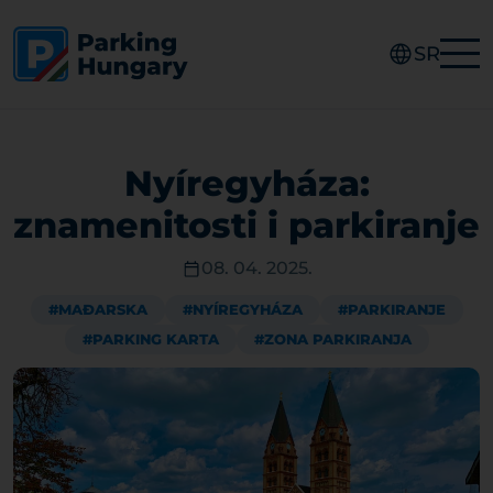
SR
Nyíregyháza:
znamenitosti i parkiranje
08. 04. 2025.
#MAĐARSKA
#NYÍREGYHÁZA
#PARKIRANJE
#PARKING KARTA
#ZONA PARKIRANJA