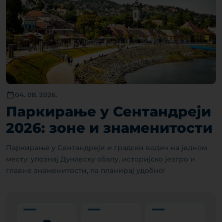
04. 08. 2026.
Паркирање у Сентандреји
2026: зоне и знаменитости
Паркирање у Сентандреји и градски водич на једном
месту: упознај Дунавску обалу, историјско језгро и
главне знаменитости, па планирај удобно!