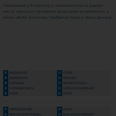
Паркирање у Естергому и знаменитости на једном
месту: свесно се припреми за долазак аутомобилом, а
затим обиђи Базилику, Тврђавско брдо и обалу Дунава!
P
P
BUDAPEST
GYŐR
P
P
DEBRECEN
SZEGED
P
P
SOPRON
NYÍREGYHÁZA
P
P
SZOMBATHELY
SZÉKESFEHÉRVÁR
P
P
EGER
PÉCS
P
P
ABÁDSZALÓK
AJKA
P
P
BADACSONYTOMAJ
BALASSAGYARMAT