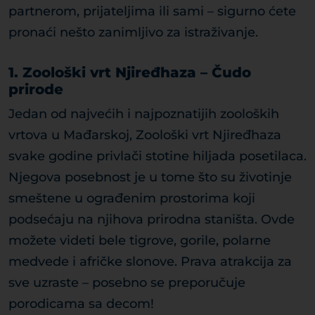
partnerom, prijateljima ili sami – sigurno ćete
pronaći nešto zanimljivo za istraživanje.
1. Zoološki vrt Njiređhaza – Čudo
prirode
Jedan od najvećih i najpoznatijih zooloških
vrtova u Mađarskoj, Zoološki vrt Njiređhaza
svake godine privlači stotine hiljada posetilaca.
Njegova posebnost je u tome što su životinje
smeštene u ograđenim prostorima koji
podsećaju na njihova prirodna staništa. Ovde
možete videti bele tigrove, gorile, polarne
medvede i afričke slonove. Prava atrakcija za
sve uzraste – posebno se preporučuje
porodicama sa decom!