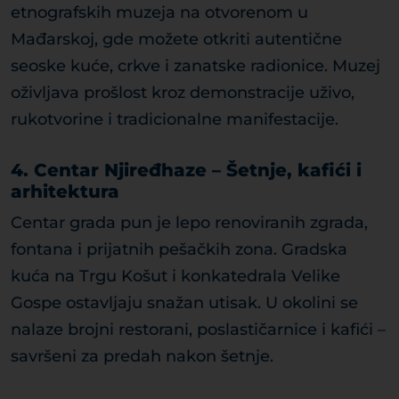
etnografskih muzeja na otvorenom u
Mađarskoj, gde možete otkriti autentične
seoske kuće, crkve i zanatske radionice. Muzej
oživljava prošlost kroz demonstracije uživo,
rukotvorine i tradicionalne manifestacije.
4. Centar Njiređhaze – Šetnje, kafići i
arhitektura
Centar grada pun je lepo renoviranih zgrada,
fontana i prijatnih pešačkih zona. Gradska
kuća na Trgu Košut i konkatedrala Velike
Gospe ostavljaju snažan utisak. U okolini se
nalaze brojni restorani, poslastičarnice i kafići –
savršeni za predah nakon šetnje.