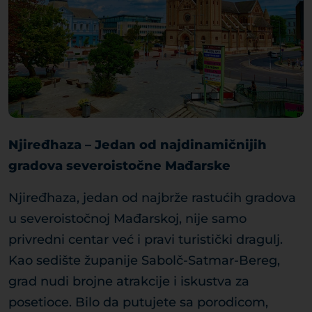
Njiređhaza – Jedan od najdinamičnijih
gradova severoistočne Mađarske
Njiređhaza, jedan od najbrže rastućih gradova
u severoistočnoj Mađarskoj, nije samo
privredni centar već i pravi turistički dragulj.
Kao sedište županije Sabolč-Satmar-Bereg,
grad nudi brojne atrakcije i iskustva za
posetioce. Bilo da putujete sa porodicom,