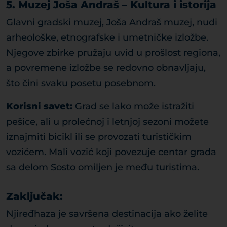
5. Muzej Joša Andraš – Kultura i istorija
Glavni gradski muzej, Joša Andraš muzej, nudi
arheološke, etnografske i umetničke izložbe.
Njegove zbirke pružaju uvid u prošlost regiona,
a povremene izložbe se redovno obnavljaju,
što čini svaku posetu posebnom.
Korisni savet:
Grad se lako može istražiti
pešice, ali u prolećnoj i letnjoj sezoni možete
iznajmiti bicikl ili se provozati turističkim
vozićem. Mali vozić koji povezuje centar grada
sa delom Sosto omiljen je među turistima.
Zaključak:
Njiređhaza je savršena destinacija ako želite