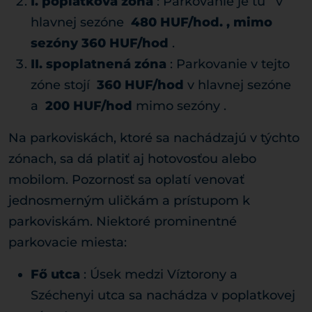
I. poplatková zóna
: Parkovanie je tu v
hlavnej sezóne
480 HUF/hod. , mimo
sezóny
360 HUF/hod
.
II. spoplatnená zóna
: Parkovanie v tejto
zóne stojí
360 HUF/hod
v hlavnej sezóne
a
200 HUF/hod
mimo sezóny .
Na parkoviskách, ktoré sa nachádzajú v týchto
zónach, sa dá platiť aj hotovosťou alebo
mobilom. Pozornosť sa oplatí venovať
jednosmerným uličkám a prístupom k
parkoviskám. Niektoré prominentné
parkovacie miesta:
Fő utca
: Úsek medzi Víztorony a
Széchenyi utca sa nachádza v poplatkovej