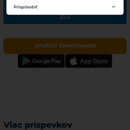
Prispôsobiť
Siófok informácie o parkovacej zóne: 08-07-
2026
SPUSTIŤ PARKOVANIE
Viac príspevkov