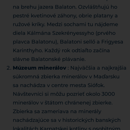
na brehu jazera Balaton. Ozvláštňujú ho
pestré kvetinové záhony, obrie platany a
ružové kríky. Medzi sochami tu nájdeme
diela Kálmána Szekrényessyho (prvého
plavca Balatonu), Balatoni sellő a Frigyesa
Karinthyho. Každý rok odtiaľto začína
slávne Balatonské plávanie.
Múzeum minerálov
: Najväčšia a najkrajšia
súkromná zbierka minerálov v Maďarsku
sa nachádza v centre mesta Siófok.
Návštevníci si môžu pozrieť okolo 3000
minerálov v štátom chránenej zbierke.
Zbierka sa zameriava na minerály
nachádzajúce sa v historických banských
lokalitách Karpatskej kotliny s osobitným