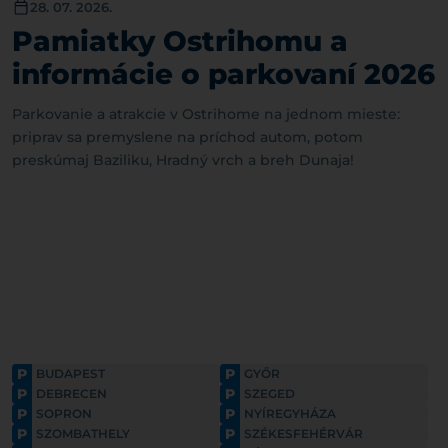
28. 07. 2026.
Pamiatky Ostrihomu a
informácie o parkovaní 2026
Parkovanie a atrakcie v Ostrihome na jednom mieste:
priprav sa premyslene na príchod autom, potom
preskúmaj Baziliku, Hradný vrch a breh Dunaja!
P
P
BUDAPEST
GYŐR
P
P
DEBRECEN
SZEGED
P
P
SOPRON
NYÍREGYHÁZA
P
P
SZOMBATHELY
SZÉKESFEHÉRVÁR