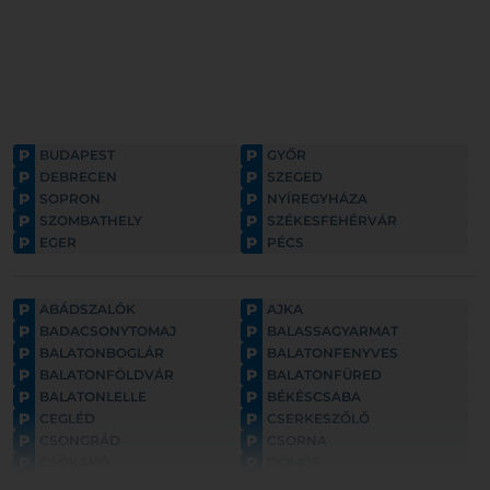
P
P
BUDAPEST
GYŐR
P
P
DEBRECEN
SZEGED
P
P
SOPRON
NYÍREGYHÁZA
P
P
SZOMBATHELY
SZÉKESFEHÉRVÁR
P
P
EGER
PÉCS
P
P
ABÁDSZALÓK
AJKA
P
P
BADACSONYTOMAJ
BALASSAGYARMAT
P
P
BALATONBOGLÁR
BALATONFENYVES
P
P
BALATONFÖLDVÁR
BALATONFÜRED
P
P
BALATONLELLE
BÉKÉSCSABA
P
P
CEGLÉD
CSERKESZŐLŐ
P
P
CSONGRÁD
CSORNA
P
P
CSÓKAKŐ
DÖMÖS
P
P
ESZTERGOM
FONYÓD