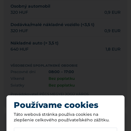
Osobný automobil
320 HUF
0,9 EUR
Dodávka/malé nákladné vozidlo (<3,5 t)
320 HUF
0,9 EUR
Nákladné auto (> 3,5 t)
640 HUF
1,8 EUR
VŠEOBECNÉ SPOPLATNENÉ OBDOBIE
Pracovné dni
08:00 – 17:00
Víkend
Bez poplatku
Sviatky
Bez poplatku
Prevádzkovateľ: PÉCS MEGYEI JOGÚ VÁROS
ÖNKORMÁNYZATA
Používame cookies
Táto webová stránka používa cookies na
zlepšenie celkového používateľského zážitku.
Parkovacia ZÓNA
7212
Pécs Vásárcsarnok