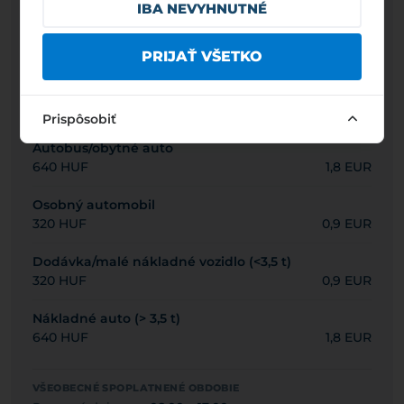
IBA NEVYHNUTNÉ
Táto parkovacia zóna je dnes bezplatná podľa
aktuálnych denných údajov.
PRIJAŤ VŠETKO
Maximálny čas parkovania: -
Minimálny poplatok: 80 HUF
Prispôsobiť
Autobus/obytné auto
640 HUF
1,8 EUR
Osobný automobil
320 HUF
0,9 EUR
Dodávka/malé nákladné vozidlo (<3,5 t)
320 HUF
0,9 EUR
Nákladné auto (> 3,5 t)
640 HUF
1,8 EUR
VŠEOBECNÉ SPOPLATNENÉ OBDOBIE