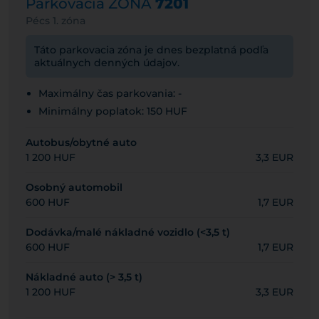
Parkovacia ZÓNA
7201
Pécs 1. zóna
Táto parkovacia zóna je dnes bezplatná podľa
aktuálnych denných údajov.
Maximálny čas parkovania: -
Minimálny poplatok: 150 HUF
Autobus/obytné auto
1 200 HUF
3,3 EUR
Osobný automobil
600 HUF
1,7 EUR
Dodávka/malé nákladné vozidlo (<3,5 t)
600 HUF
1,7 EUR
Nákladné auto (> 3,5 t)
1 200 HUF
3,3 EUR