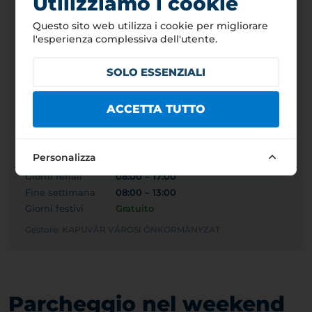
Utilizziamo i cookie
Autovettura
Questo sito web utilizza i cookie per migliorare
350 HUF
1,0 EUR
l'esperienza complessiva dell'utente.
Autobus/camper
SOLO ESSENZIALI
1 000 HUF
2,8 EUR
Camion (>3,5t)
ACCETTA TUTTO
1 000 HUF
2,8 EUR
Personalizza
ORARIO GENERALE A PAGAMENTO
Giorni feriali
08:00 – 17:00
Fine settimana
08:00 – 13:00
Giorni festivi
Gratuito
Gestore: KAPUVÁR VÁROSI ÖNKORMÁNYZAT
Parcheggio nel weekend