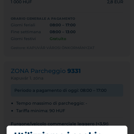
1 000 HUF
2,8 EUR
ORARIO GENERALE A PAGAMENTO
Giorni feriali
08:00 – 17:00
Fine settimana
08:00 – 13:00
Giorni festivi
Gratuito
Gestore: KAPUVÁR VÁROSI ÖNKORMÁNYZAT
ZONA Parcheggio
9331
Kapuvár 1. zóna
Periodo a pagamento di oggi: 08:00 – 17:00
Tempo massimo di parcheggio: -
Tariffa minima: 90 HUF
Furgone/veicolo commerciale leggero (<3,5t)
350 HUF
1,0 EUR