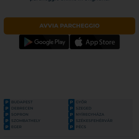
AVVIA PARCHEGGIO
P
P
BUDAPEST
GYŐR
P
P
DEBRECEN
SZEGED
P
P
SOPRON
NYÍREGYHÁZA
P
P
SZOMBATHELY
SZÉKESFEHÉRVÁR
P
P
EGER
PÉCS