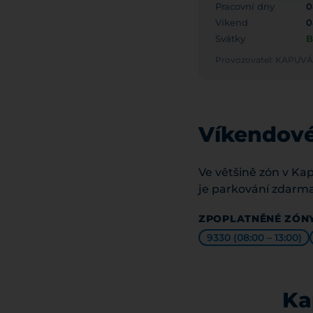
Pracovní dny
0
Víkend
0
Svátky
B
Provozovatel: KAPU
Víkendové
Ve většině zón v Ka
je parkování zdarma
ZPOPLATNĚNÉ ZÓNY
9330 (08:00 – 13:00)
Ka