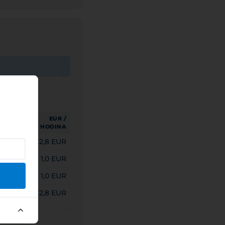
HUF /
EUR /
DINA
HODINA
0 HUF
2,8 EUR
 HUF
1,0 EUR
 HUF
1,0 EUR
0 HUF
2,8 EUR