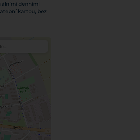
uálními denními
latební kartou, bez