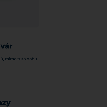
uvár
:00, mimo tuto dobu
azy