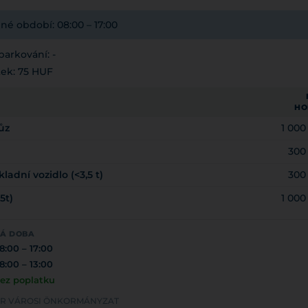
é období: 08:00 – 17:00
arkování: -
tek: 75 HUF
HO
ůz
1 00
300
adní vozidlo (<3,5 t)
300
5t)
1 00
NÁ DOBA
8:00 – 17:00
8:00 – 13:00
ez poplatku
VÁR VÁROSI ÖNKORMÁNYZAT