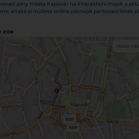
kovací zóny města Kapuvár na interaktivní mapě, s akt
i, a také si můžete online zakoupit parkovací lístek p
H ZÓN
9331
9330