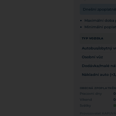
Dnešní zpoplatněn
Maximální doba p
Minimální popla
TYP VOZIDLA
Autobus/obytný v
Osobní vůz
Dodávka/malé nákl
Nákladní auto (>3,
OBECNÁ ZPOPLATNĚ
Pracovní dny
0
Víkend
0
Svátky
B
Provozovatel: KAPU