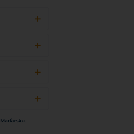
+
+
+
+
v Maďarsku
.