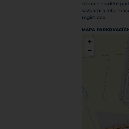
stránce najdete par
sazbami a informacem
registrace.
MAPA PARKOVACÍC
+
−