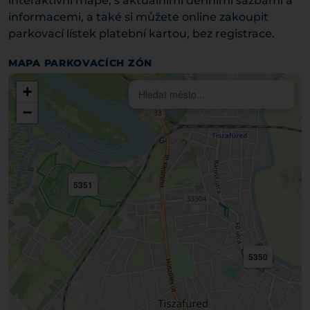
interaktivní mapě, s aktuálními denními sazbami a
informacemi, a také si můžete online zakoupit
parkovací lístek platební kartou, bez registrace.
MAPA PARKOVACÍCH ZÓN
+
−
5351
5350