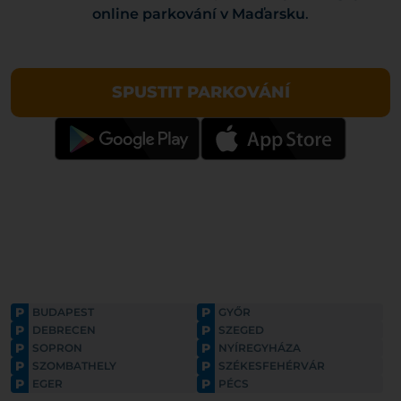
online parkování v Maďarsku
.
SPUSTIT PARKOVÁNÍ
P
P
BUDAPEST
GYŐR
P
P
DEBRECEN
SZEGED
P
P
SOPRON
NYÍREGYHÁZA
P
P
SZOMBATHELY
SZÉKESFEHÉRVÁR
P
P
EGER
PÉCS