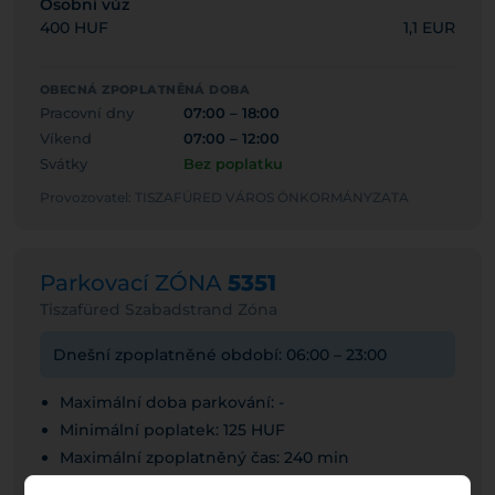
Osobní vůz
400 HUF
1,1 EUR
OBECNÁ ZPOPLATNĚNÁ DOBA
Pracovní dny
07:00 – 18:00
Víkend
07:00 – 12:00
Svátky
Bez poplatku
Provozovatel: TISZAFÜRED VÁROS ÖNKORMÁNYZATA
Parkovací ZÓNA
5351
Tiszafüred Szabadstrand Zóna
Dnešní zpoplatněné období: 06:00 – 23:00
Maximální doba parkování: -
Minimální poplatek: 125 HUF
Maximální zpoplatněný čas: 240 min