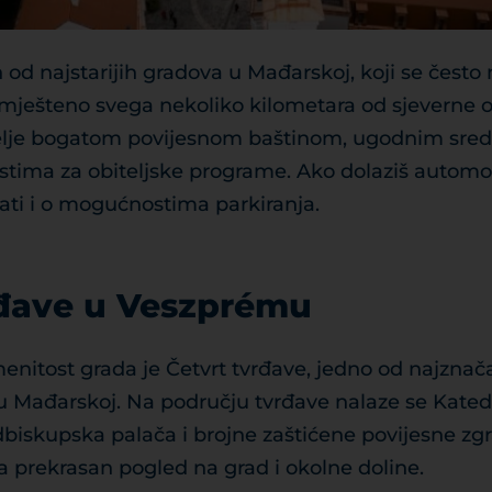
 od najstarijih gradova u Mađarskoj, koji se čest
e smješteno svega nekoliko kilometara od sjeverne 
elje bogatom povijesnom baštinom, ugodnim sred
ima za obiteljske programe. Ako dolaziš automobi
ati i o mogućnostima parkiranja.
rđave u Veszprému
nitost grada je Četvrt tvrđave, jedno od najznača
u Mađarskoj. Na području tvrđave nalaze se Katedr
biskupska palača i brojne zaštićene povijesne zgr
a prekrasan pogled na grad i okolne doline.