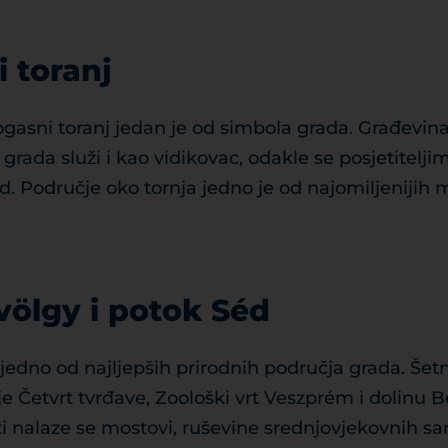
 toranj
gasni toranj jedan je od simbola grada. Građevina 
 grada služi i kao vidikovac, odakle se posjetitelji
 Područje oko tornja jedno je od najomiljenijih m
ölgy i potok Séd
jedno od najljepših prirodnih područja grada. Šet
 Četvrt tvrđave, Zoološki vrt Veszprém i dolinu B
i nalaze se mostovi, ruševine srednjovjekovnih sa