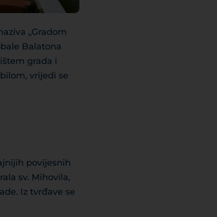
o naziva „Gradom
obale Balatona
ištem grada i
lom, vrijedi se
jnijih povijesnih
ala sv. Mihovila,
ade. Iz tvrđave se