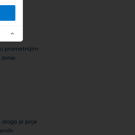
i u prometnijim
 zone:
stoga je prije
arnih