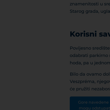
znamenitosti u sre
Starog grada, ugl
Korisni sa
Povijesno središte 
odabrati parkirno
hoda, pa u jednom
Bilo da ovamo dola
Veszpréma, njegov
će pružiti nezabor
Gore navedene i
mogu odstupati 