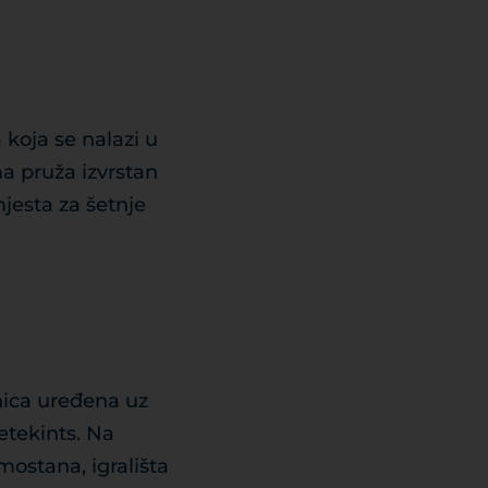
koja se nalazi u
ma pruža izvrstan
jesta za šetnje
nica uređena uz
etekints. Na
mostana, igrališta