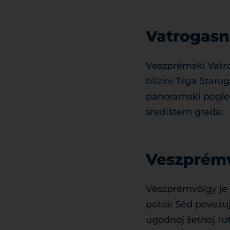
Vatrogasni
Veszprémski Vatro
blizini Trga Starog
panoramski pogled.
središtem grada.
Veszprémv
Veszprémvölgy je 
potok Séd povezuje
ugodnoj šetnoj rut