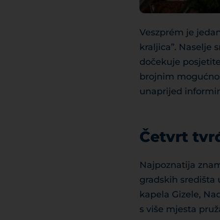
Veszprém je jedan
kraljica”. Naselj
dočekuje posjetit
brojnim mogućnost
unaprijed informir
Četvrt tv
Najpoznatija zname
gradskih središta 
kapela Gizele, Nad
s više mjesta pruž