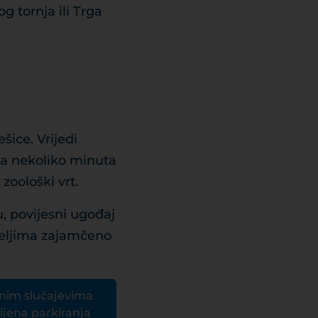
g tornja ili Trga
šice. Vrijedi
za nekoliko minuta
zoološki vrt.
, povijesni ugođaj
teljima zajamčeno
enim slučajevima
ijena parkiranja