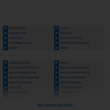
P
P
BUDAPEST
GYŐR
P
P
DEBRECEN
SZEGED
P
P
SOPRON
NYÍREGYHÁZA
P
P
SZOMBATHELY
SZÉKESFEHÉRVÁR
P
P
EGER
PÉCS
P
P
ABÁDSZALÓK
AJKA
P
P
BADACSONYTOMAJ
BALASSAGYARMAT
P
P
BALATONBOGLÁR
BALATONFENYVES
P
P
BALATONFÖLDVÁR
BALATONFÜRED
P
P
BALATONLELLE
BÉKÉSCSABA
P
P
CEGLÉD
CSERKESZŐLŐ
P
P
CSONGRÁD
CSORNA
P
P
CSÓKAKŐ
DÖMÖS
P
P
ESZTERGOM
FONYÓD
Voir toutes les villes
P
P
GYULA
GYÖNGYÖS