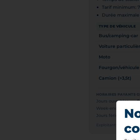
Tarif minimum: 
Durée maximale 
TYPE DE VÉHICULE
Bus/camping-car
Voiture particuliè
Moto
Fourgon/véhicule u
Camion (>3,5t)
HORAIRES PAYANTS 
Jours ouvrables
0
Week-end
G
No
Jours fériés
G
co
Exploitant: SZENTE