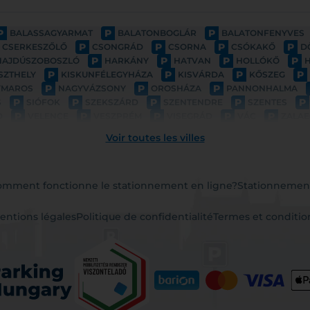
P
P
P
BALASSAGYARMAT
BALATONBOGLÁR
BALATONFENYVES
P
P
P
P
CSERKESZŐLŐ
CSONGRÁD
CSORNA
CSÓKAKŐ
D
P
P
P
P
HAJDÚSZOBOSZLÓ
HARKÁNY
HATVAN
HOLLÓKŐ
P
P
P
P
SZTHELY
KISKUNFÉLEGYHÁZA
KISVÁRDA
KŐSZEG
P
P
P
YMAROS
NAGYVÁZSONY
OROSHÁZA
PANNONHALMA
P
P
P
P
P
S
SIÓFOK
SZEKSZÁRD
SZENTENDRE
SZENTES
P
P
P
P
P
D
VELENCE
VESZPRÉM
VISEGRÁD
VÁC
ZALAE
Voir toutes les villes
mment fonctionne le stationnement en ligne?
Stationnemen
entions légales
Politique de confidentialité
Termes et conditio