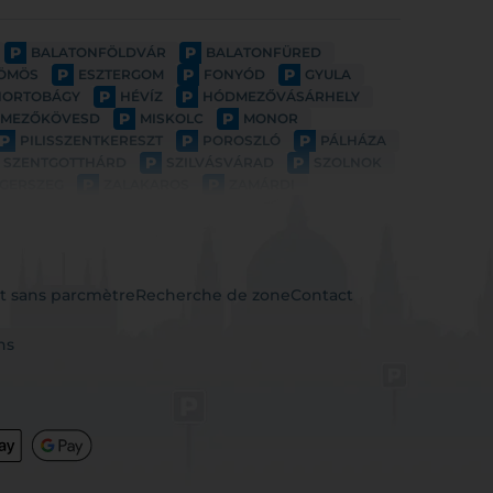
P
P
BALATONFÖLDVÁR
BALATONFÜRED
P
P
P
ÖMÖS
ESZTERGOM
FONYÓD
GYULA
P
P
HORTOBÁGY
HÉVÍZ
HÓDMEZŐVÁSÁRHELY
P
P
MEZŐKÖVESD
MISKOLC
MONOR
P
P
P
PILISSZENTKERESZT
POROSZLÓ
PÁLHÁZA
P
P
SZENTGOTTHÁRD
SZILVÁSVÁRAD
SZOLNOK
P
P
GERSZEG
ZALAKAROS
ZAMÁRDI
t sans parcmètre
Recherche de zone
Contact
ns