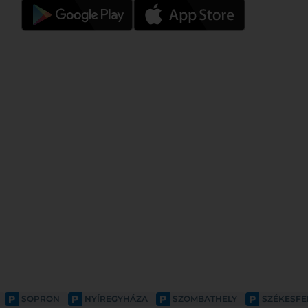
P
P
P
P
SOPRON
NYÍREGYHÁZA
SZOMBATHELY
SZÉKESF