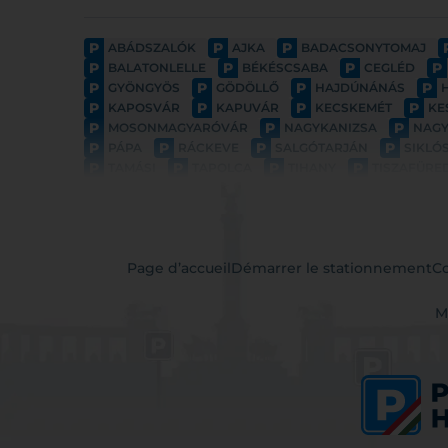
P
P
P
ABÁDSZALÓK
AJKA
BADACSONYTOMAJ
P
P
P
P
BALATONLELLE
BÉKÉSCSABA
CEGLÉD
P
P
P
P
GYÖNGYÖS
GÖDÖLLŐ
HAJDÚNÁNÁS
P
P
P
P
KAPOSVÁR
KAPUVÁR
KECSKEMÉT
KE
P
P
P
MOSONMAGYARÓVÁR
NAGYKANIZSA
NAG
P
P
P
P
PÁPA
RÁCKEVE
SALGÓTARJÁN
SIKLÓ
P
P
P
P
TAMÁSI
TAPOLCA
TIHANY
TISZAFÜRE
Page d’accueil
Démarrer le stationnement
Co
M