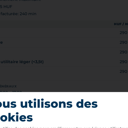
75 HUF
facturée: 240 min
HUF / 
290
re
290
290
tilitaire léger (<3,5t)
290
290
GÉNÉRAUX
8:00 – 17:00
ratuit
us utilisons des
ratuit
okies
S VÁROS ÖNKORMÁNYZATA