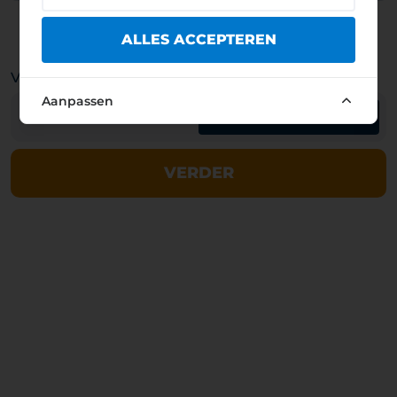
Basisparkeren via een andere aanbieder
ALLES ACCEPTEREN
Valuta van betaling
Aanpassen
HUF
EUR
VERDER